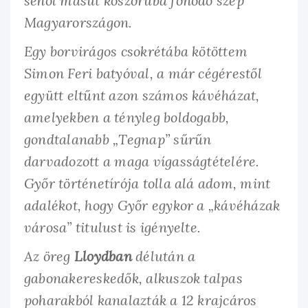
sehol másut koszorúba fonódó szép
Magyarországon.
Egy borvirágos csokrétába kötöttem
Simon Feri batyóval, a már cégérestől
együtt eltűnt azon számos kávéházat,
amelyekben a tényleg boldogabb,
gondtalanabb „Tegnap” sűrűn
darvadozott a maga vígasságtételére.
Győr történetírója tolla alá adom, mint
adalékot, hogy Győr egykor a „kávéházak
városa” titulust is igényelte.
Az öreg
Lloydban
délután a
gabonakereskedők, alkuszok talpas
poharakból kanalazták a 12 krajcáros