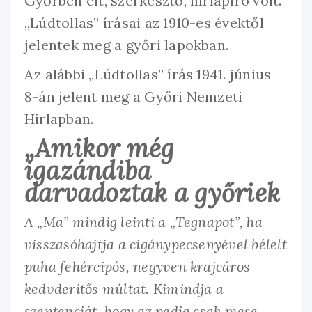
Győrben élt, szerkesztő, hírlapíró volt.
„Lúdtollas” írásai az 1910-es évektől
jelentek meg a győri lapokban.
Az alábbi „Lúdtollas” írás 1941. június
8-án jelent meg a Győri Nemzeti
Hírlapban.
„Amikor még
igazándiba
darvadoztak a győriek
A „Ma” mindig leinti a „Tegnapot”, ha
visszasóhajtja a cigánypecsenyével bélelt
puha fehércipós, negyven krajcáros
kedvderítős múltat. Kimindja a
szentenciát, hogy az pedig csak mese,