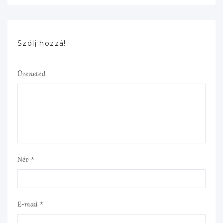
Szólj hozzá!
Üzeneted
Név *
E-mail *