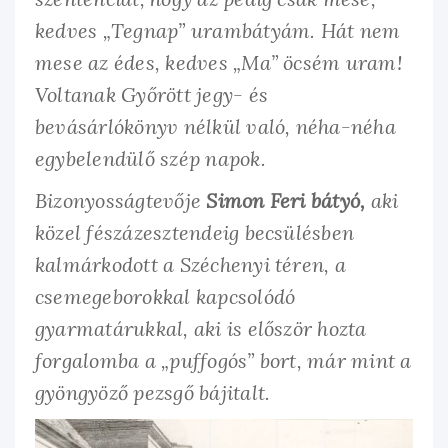
kedves „Tegnap” urambátyám. Hát nem
mese az édes, kedves „Ma” öcsém uram!
Voltanak Győrött jegy- és
bevásárlókönyv nélkül való, néha-néha
egybelendülő szép napok.
Bizonyosságtevője
Simon Feri bátyó,
aki
közel fészázesztendeig becsülésben
kalmárkodott a Széchenyi téren, a
csemegeborokkal kapcsolódó
gyarmatárukkal, aki is először hozta
forgalomba a „puffogós” bort, már mint a
gyöngyöző pezsgő bájitalt.