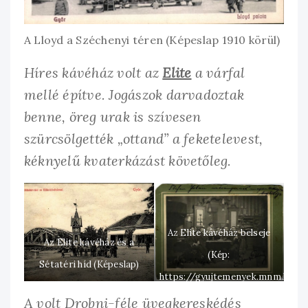
A Lloyd a Széchenyi téren (Képeslap 1910 körül)
Híres kávéház volt az
Elite
a várfal
mellé építve. Jogászok darvadoztak
benne, öreg urak is szívesen
szürcsölgették „ottand” a feketelevest,
kéknyelű kvaterkázást követőleg.
Az Elite kávéház belseje
Az Elite kávéház és a
(Kép:
Sétatéri híd (Képeslap)
https://gyujtemenyek.mnm.hu
A volt Drobni-féle üvegkereskédés