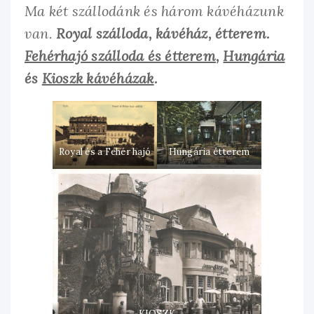
Ma két szállodánk és három kávéházunk
van.
Royal szálloda, kávéház, étterem.
Fehérhajó szálloda és étterem
,
Hungária
és
Kioszk kávéházak
.
Royal és a Fehér hajó
Hungária étterem
KIOSZK