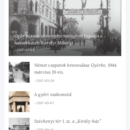
Győr városa szíve egész melegével fogadta a
hazaérkezett Károlyi Mihályt
2017-02-05
Német csapatok bevonulása Győrbe, 1944.
március 19-én.
2017-03-20
A győri vashonvéd
2017-05-07
Széchenyi tér 1. sz. a „Király-ház”
2017-06-14