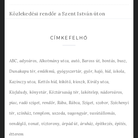
Közlekedési rendőr a Szent István úton
CÍMKEFELHŐ
ABC
adyváros
Alkotmány utca
autó
Baross út
bontás
busz
Dunakapu tér
emlékmű
gyógyszertár
győr
hajó
híd
iskola
Kazinczy utca
Kettős híd
kikötő
kioszk
Király utca
Kisfaludy
könyvtár
Köztársaság tér
lakótelep
nádorváros
piac
radó sziget
rendőr
Rába
Rábca
Sziget
szobor
Széchenyi
tér
színház
templom
uszoda
vagongyár
vasútállomás
vendéglő
vonat
víztorony
árpád út
áruház
építkezés
építés
étterem