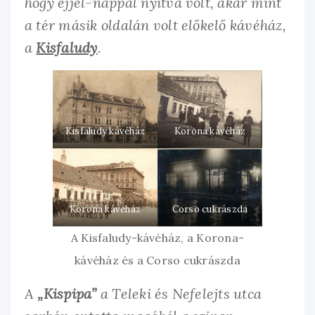
hogy éjjel-nappal nyitva volt, akár mint
a tér másik oldalán volt előkelő kávéház,
a
Kisfaludy
.
Kisfaludy kávéház
Korona kávéház
Korona kávéház
Corso cukrászda
A Kisfaludy-kávéház, a Korona-
kávéház és a Corso cukrászda
A
„Kispipa”
a Teleki és Nefelejts utca