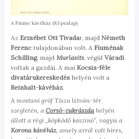
A Fiume kávéház (Képeslap)
Az
Erzsébet Ott Tivada
r, majd
Németh
Ferenc
tulajdonában volt. A
Fiuménak
Schilling
, majd
Murlasits
, végül
Váradi
voltak a gazdái. A mai
Kocsis-féle
divatárukereskedés
helyén volt a
Reinhalt-kávéház
.
A mostani gróf Tisza István-tér
szegletén, a
Corsó-cukrászda
helyén
állott a régi „köpködő kaszinó”, vagyis a
Korona kávéház
, amely arról volt híres,