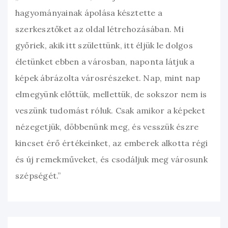
hagyományainak ápolása késztette a
szerkesztőket az oldal létrehozásában. Mi
győriek, akik itt születtünk, itt éljük le dolgos
életünket ebben a városban, naponta látjuk a
képek ábrázolta városrészeket. Nap, mint nap
elmegyünk előttük, mellettük, de sokszor nem is
veszünk tudomást róluk. Csak amikor a képeket
nézegetjük, döbbenünk meg, és vesszük észre
kincset érő értékeinket, az emberek alkotta régi
és új remekműveket, és csodáljuk meg városunk
szépségét.”