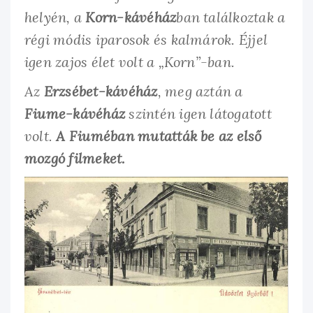
helyén, a
Korn-kávéház
ban találkoztak a
régi módis iparosok és kalmárok. Éjjel
igen zajos élet volt a „Korn”-ban.
Az
Erzsébet-kávéház
, meg aztán a
Fiume-kávéház
szintén igen látogatott
volt.
A Fiuméban mutatták be az első
mozgó filmeket.