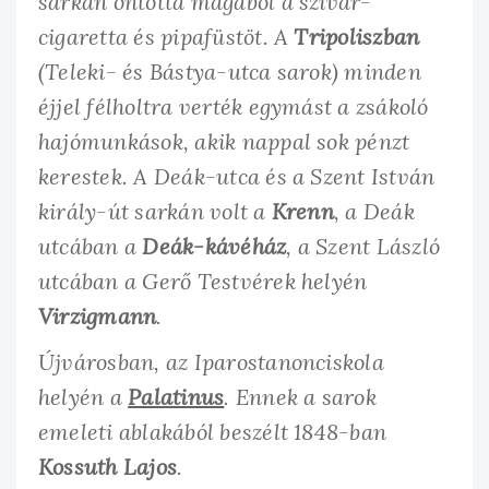
sarkán ontotta magából a szivar-
cigaretta és pipafüstöt. A
Tripoliszban
(Teleki- és Bástya-utca sarok) minden
éjjel félholtra verték egymást a zsákoló
hajómunkások, akik nappal sok pénzt
kerestek. A Deák-utca és a Szent István
király-út sarkán volt a
Krenn
, a Deák
utcában a
Deák-kávéház
, a Szent László
utcában a Gerő Testvérek helyén
Virzigmann
.
Újvárosban, az Iparostanonciskola
helyén a
Palatinus
. Ennek a sarok
emeleti ablakából beszélt 1848-ban
Kossuth Lajos
.