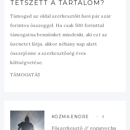
TETSZETT A TARTALOM?
Támogsd az oldal szerkesztőit havi pár szár
forintos összeggel. Ha csak 500 forinttal
támogatna bennünket mindenki, aki ezt az
üzenetet látja, akkor néhány nap alatt
összejönne a szerkesztőség éves
költségvetése.
TÁMOGATÁS
KOZMA.ENDRE
Főszerkesztő // regigyor.hu