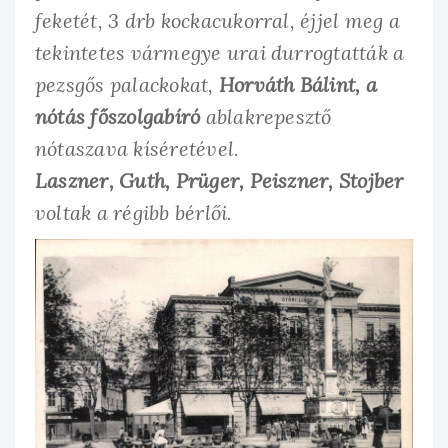
feketét, 3 drb kockacukorral, éjjel meg a
tekintetes vármegye urai durrogtatták a
pezsgős palackokat,
Horváth Bálint, a
nótás főszolgabíró
ablakrepesztő
nótaszava kíséretével.
Laszner, Guth, Prüger, Peiszner, Stojber
voltak a régibb bérlői.