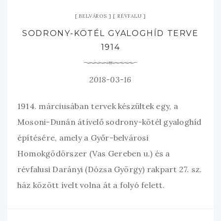
BELVÁROS
RÉVFALU
SODRONY-KÖTÉL GYALOGHÍD TERVE
1914
2018-03-16
1914. márciusában tervek készültek egy, a
Mosoni-Dunán átívelő sodrony-kötél gyaloghíd
építésére, amely a Győr-belvárosi
Homokgödörszer (Vas Gereben u.) és a
révfalusi Darányi (Dózsa György) rakpart 27. sz.
ház között ívelt volna át a folyó felett.