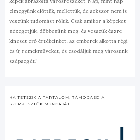
képek ábrázolta városrészeket. Nap, mint nap
elmegyünk előttük, mellettük, de sokszor nem is
veszünk tudomást róluk. Csak amikor a képeket
nézegetjük, döbbenünk meg, és vesszük észre
kincset érő értékeinket, az emberek alkotta régi
és új remekműveket, és csodáljuk meg városunk
szépségét.”
HA TETSZIK A TARTALOM, TÁMOGASD A
SZERKESZTŐK MUNKÁJÁT