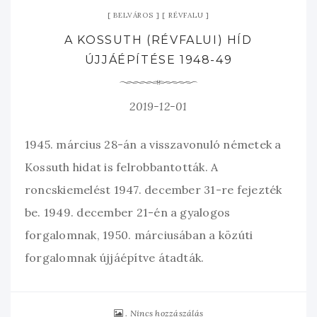
BELVÁROS
RÉVFALU
A KOSSUTH (RÉVFALUI) HÍD
ÚJJÁÉPÍTÉSE 1948-49
2019-12-01
1945. március 28-án a visszavonuló németek a
Kossuth hidat is felrobbantották. A
roncskiemelést 1947. december 31-re fejezték
be. 1949. december 21-én a gyalogos
forgalomnak, 1950. márciusában a közúti
forgalomnak újjáépítve átadták.
Nincs hozzászálás