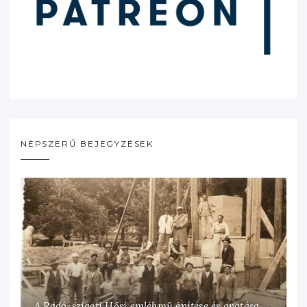
NÉPSZERŰ BEJEGYZÉSEK
A Radó-szigeti Hősi emlékmű építése és avatása