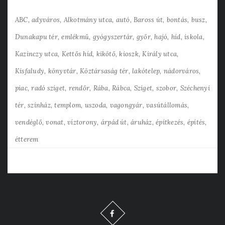
ABC
adyváros
Alkotmány utca
autó
Baross út
bontás
busz
Dunakapu tér
emlékmű
gyógyszertár
győr
hajó
híd
iskola
Kazinczy utca
Kettős híd
kikötő
kioszk
Király utca
Kisfaludy
könyvtár
Köztársaság tér
lakótelep
nádorváros
piac
radó sziget
rendőr
Rába
Rábca
Sziget
szobor
Széchenyi
tér
színház
templom
uszoda
vagongyár
vasútállomás
vendéglő
vonat
víztorony
árpád út
áruház
építkezés
építés
étterem