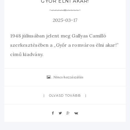
GYŐR ÉLNI AKAR!
2025-03-17
1948 júliusában jelent meg Gallyas Camilló
szerkesztésében a „Győr a romváros élni akar!”
című kiadvány.
Nincs hozzászálás
OLVASD TOVÁBB