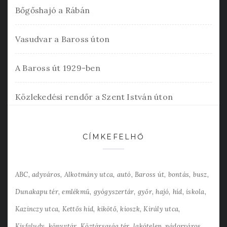
Bőgőshajó a Rábán
Vasudvar a Baross úton
A Baross út 1929-ben
Közlekedési rendőr a Szent István úton
CÍMKEFELHŐ
ABC
adyváros
Alkotmány utca
autó
Baross út
bontás
busz
Dunakapu tér
emlékmű
gyógyszertár
győr
hajó
híd
iskola
Kazinczy utca
Kettős híd
kikötő
kioszk
Király utca
Kisfaludy
könyvtár
Köztársaság tér
lakótelep
nádorváros