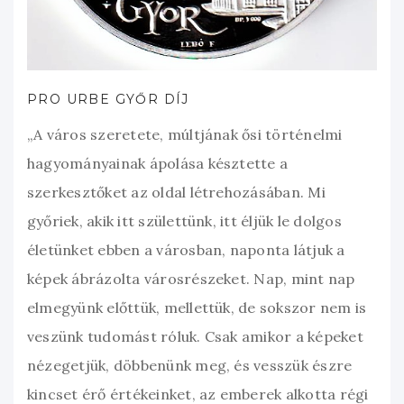
PRO URBE GYŐR DÍJ
„A város szeretete, múltjának ősi történelmi
hagyományainak ápolása késztette a
szerkesztőket az oldal létrehozásában. Mi
győriek, akik itt születtünk, itt éljük le dolgos
életünket ebben a városban, naponta látjuk a
képek ábrázolta városrészeket. Nap, mint nap
elmegyünk előttük, mellettük, de sokszor nem is
veszünk tudomást róluk. Csak amikor a képeket
nézegetjük, döbbenünk meg, és vesszük észre
kincset érő értékeinket, az emberek alkotta régi