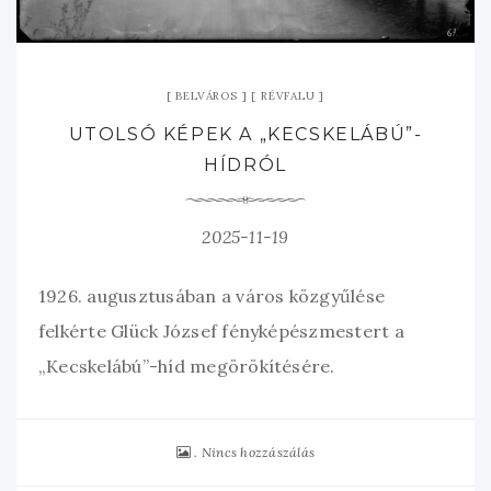
BELVÁROS
RÉVFALU
UTOLSÓ KÉPEK A „KECSKELÁBÚ”-
HÍDRÓL
2025-11-19
1926. augusztusában a város közgyűlése
felkérte Glück József fényképészmestert a
„Kecskelábú”-híd megörökítésére.
Nincs hozzászálás