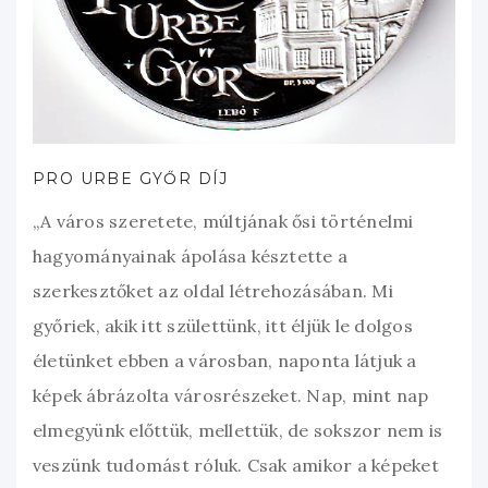
PRO URBE GYŐR DÍJ
„A város szeretete, múltjának ősi történelmi
hagyományainak ápolása késztette a
szerkesztőket az oldal létrehozásában. Mi
győriek, akik itt születtünk, itt éljük le dolgos
életünket ebben a városban, naponta látjuk a
képek ábrázolta városrészeket. Nap, mint nap
elmegyünk előttük, mellettük, de sokszor nem is
veszünk tudomást róluk. Csak amikor a képeket