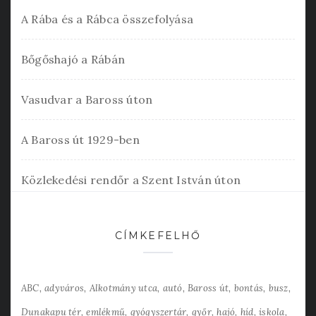
A Rába és a Rábca összefolyása
Bőgőshajó a Rábán
Vasudvar a Baross úton
A Baross út 1929-ben
Közlekedési rendőr a Szent István úton
CÍMKEFELHŐ
ABC
adyváros
Alkotmány utca
autó
Baross út
bontás
busz
Dunakapu tér
emlékmű
gyógyszertár
győr
hajó
híd
iskola