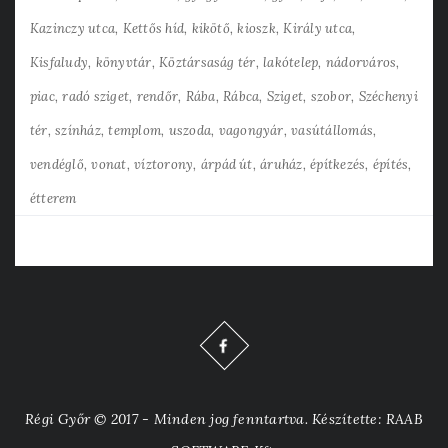
Kazinczy utca
Kettős híd
kikötő
kioszk
Király utca
Kisfaludy
könyvtár
Köztársaság tér
lakótelep
nádorváros
piac
radó sziget
rendőr
Rába
Rábca
Sziget
szobor
Széchenyi
tér
színház
templom
uszoda
vagongyár
vasútállomás
vendéglő
vonat
víztorony
árpád út
áruház
építkezés
építés
étterem
Régi Győr © 2017 - Minden jog fenntartva. Készítette: RAAB