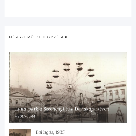
NÉPSZERŰ BEJEGYZÉSEK
Luna-park a Széchenyi és a Dunakapu téren
2017-03-14
Ballagás, 1935