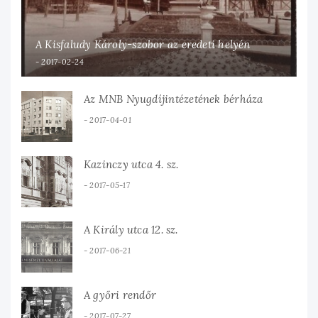
A Kisfaludy Károly-szobor az eredeti helyén
2017-02-24
Az MNB Nyugdíjintézetének bérháza
2017-04-01
Kazinczy utca 4. sz.
2017-05-17
A Király utca 12. sz.
2017-06-21
A győri rendőr
2017-07-27