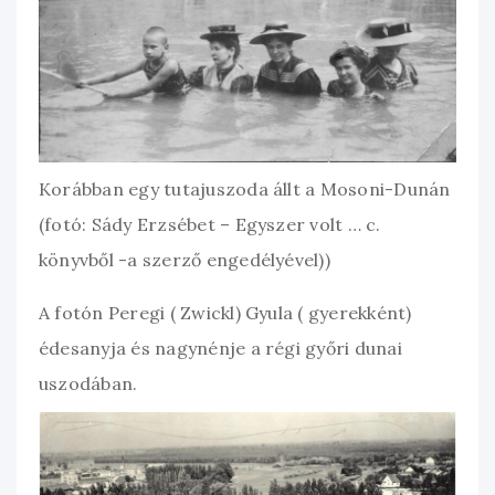
Korábban egy tutajuszoda állt a Mosoni-Dunán
(fotó: Sády Erzsébet – Egyszer volt … c.
könyvből -a szerző engedélyével))
A fotón Peregi ( Zwickl) Gyula ( gyerekként)
édesanyja és nagynénje a régi győri dunai
uszodában.