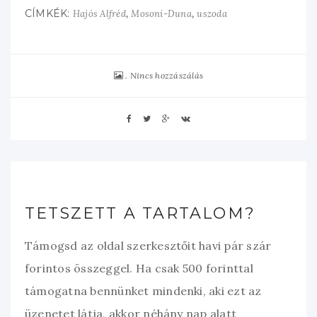
CÍMKÉK:
,
,
Hajós Alfréd
Mosoni-Duna
uszoda
Nincs hozzászálás
TETSZETT A TARTALOM?
Támogsd az oldal szerkesztőit havi pár szár
forintos összeggel. Ha csak 500 forinttal
támogatna bennünket mindenki, aki ezt az
üzenetet látja, akkor néhány nap alatt