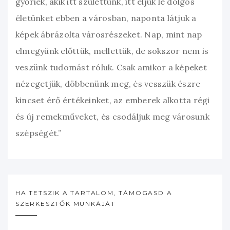
győriek, akik itt születtünk, itt éljük le dolgos
életünket ebben a városban, naponta látjuk a
képek ábrázolta városrészeket. Nap, mint nap
elmegyünk előttük, mellettük, de sokszor nem is
veszünk tudomást róluk. Csak amikor a képeket
nézegetjük, döbbenünk meg, és vesszük észre
kincset érő értékeinket, az emberek alkotta régi
és új remekműveket, és csodáljuk meg városunk
szépségét.”
HA TETSZIK A TARTALOM, TÁMOGASD A
SZERKESZTŐK MUNKÁJÁT