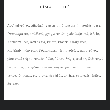
CÍMKEFELHŐ
ABC
adyváros
Alkotmány utca
autó
Baross út
bontás
busz
Dunakapu tér
emlékmű
gyógyszertár
győr
hajó
híd
iskola
Kazinczy utca
Kettős híd
kikötő
kioszk
Király utca
Kisfaludy
könyvtár
Köztársaság tér
lakótelep
nádorváros
piac
radó sziget
rendőr
Rába
Rábca
Sziget
szobor
Széchenyi
tér
színház
templom
uszoda
vagongyár
vasútállomás
vendéglő
vonat
víztorony
árpád út
áruház
építkezés
építés
étterem