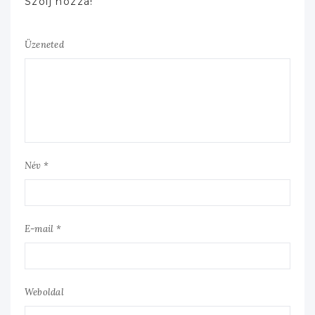
Szólj hozzá!
Üzeneted
Név *
E-mail *
Weboldal