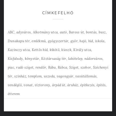
CÍMKEFELHŐ
ABC
adyváros
Alkotmány utca
autó
Baross út
bontás
busz
Dunakapu tér
emlékmű
gyógyszertár
győr
hajó
híd
iskola
Kazinczy utca
Kettős híd
kikötő
kioszk
Király utca
Kisfaludy
könyvtár
Köztársaság tér
lakótelep
nádorváros
piac
radó sziget
rendőr
Rába
Rábca
Sziget
szobor
Széchenyi
tér
színház
templom
uszoda
vagongyár
vasútállomás
vendéglő
vonat
víztorony
árpád út
áruház
építkezés
építés
étterem