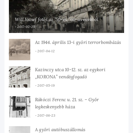
Will József fotói az ’50-es, ’60-as évekből
2017-02-25
Az 1944. április 13-i győri terrorbombázás
2017-04-12
Kazinczy utca 10-12. sz. az egykori
„KORONA” vendégfogadó
2017-05-19
Rákóczi Ferenc u. 21. sz. – Győr
legkeskenyebb háza
2017-06-23
A győri autóbuszállomás