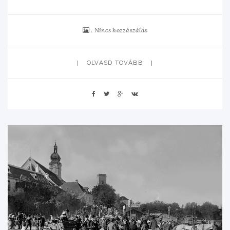
Nincs hozzászálás
OLVASD TOVÁBB