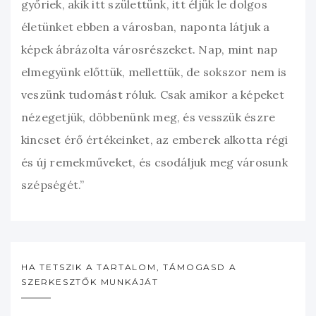
győriek, akik itt születtünk, itt éljük le dolgos
életünket ebben a városban, naponta látjuk a
képek ábrázolta városrészeket. Nap, mint nap
elmegyünk előttük, mellettük, de sokszor nem is
veszünk tudomást róluk. Csak amikor a képeket
nézegetjük, döbbenünk meg, és vesszük észre
kincset érő értékeinket, az emberek alkotta régi
és új remekműveket, és csodáljuk meg városunk
szépségét.”
HA TETSZIK A TARTALOM, TÁMOGASD A
SZERKESZTŐK MUNKÁJÁT