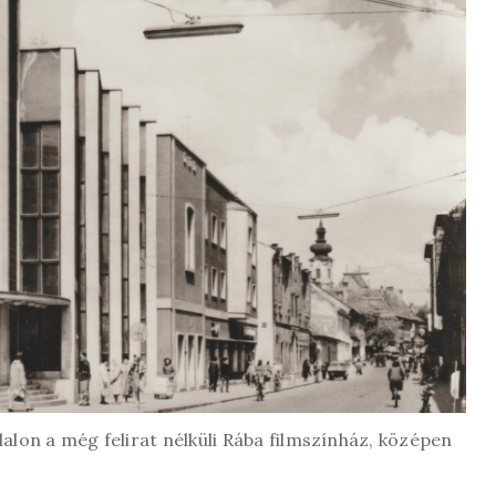
dalon a még felirat nélküli Rába filmszínház, középen