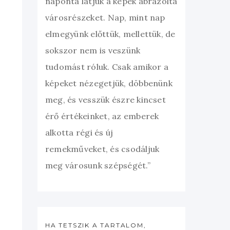
naponta látjuk a képek ábrázolta
városrészeket. Nap, mint nap
elmegyünk előttük, mellettük, de
sokszor nem is veszünk
tudomást róluk. Csak amikor a
képeket nézegetjük, döbbenünk
meg, és vesszük észre kincset
érő értékeinket, az emberek
alkotta régi és új
remekműveket, és csodáljuk
meg városunk szépségét.”
HA TETSZIK A TARTALOM,