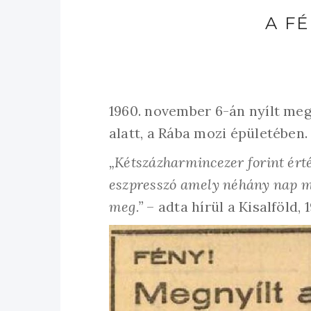
A F
1960. november 6-án nyílt meg 
alatt, a Rába mozi épületében.
„Kétszázharmincezer forint érté
eszpresszó amely néhány nap m
meg.”
– adta hírül a Kisalföld, 