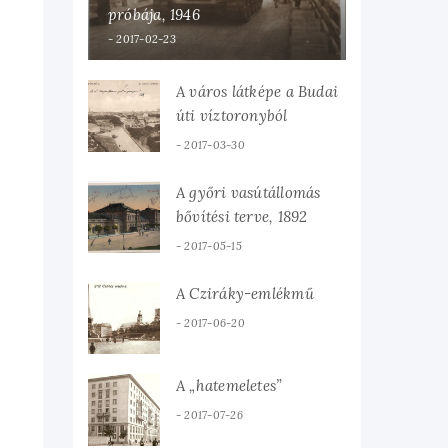
próbája, 1946
2017-02-23
A város látképe a Budai
úti víztoronyból
2017-03-30
A győri vasútállomás
bővítési terve, 1892
2017-05-15
A Cziráky-emlékmű
2017-06-20
A „hatemeletes”
2017-07-26