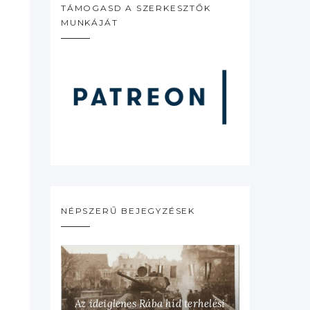
TÁMOGASD A SZERKESZTŐK
MUNKÁJÁT
NÉPSZERŰ BEJEGYZÉSEK
Az ideiglenes Rába híd terhelési