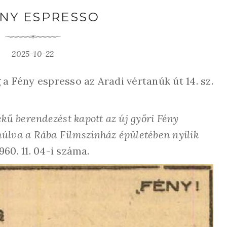
ÉNY ESPRESSO
2025-10-22
a Fény espresso az Aradi vértanúk út 14. sz.
kű berendezést kapott az új győri Fény
úlva a Rába Filmszínház épületében nyílik
1960. 11. 04-i száma.