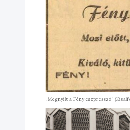
„Megnyílt a Fény eszpresszó” (Kisalföl