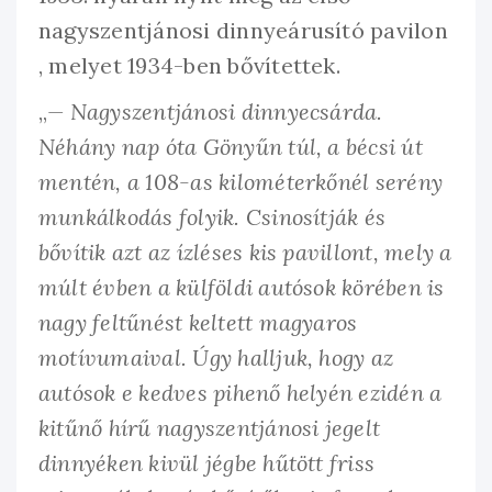
nagyszentjánosi dinnyeárusító pavilon
, melyet 1934-ben bővítettek.
„
— Nagyszentjánosi dinnyecsárda.
Néhány nap óta Gönyűn túl, a bécsi út
mentén, a 108-as kilométerkőnél serény
munkálkodás folyik. Csinosítják és
bővítik azt az ízléses kis pavillont, mely a
múlt évben a külföldi autósok körében is
nagy feltűnést keltett magyaros
motívumaival. Úgy halljuk, hogy az
autósok e kedves pihenő helyén ezidén a
kitűnő hírű nagyszentjánosi jegelt
dinnyéken kivül jégbe hűtött friss