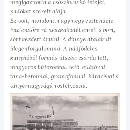
megigazította a csőszkunyhó tetejét,
padokat szerelt alája.
Ez volt, mondom, vagy négy esztendeje.
Esztendőre rá deszkabódét emelt s bort,
sört kezdett árulni. A dinnye átalakult
idegenforgalommá. A nádfödeles
kunyhóból formás útszéli csárda lett,
magyaros bútorokkal, tető-kilátóval,
tánc-betonnal, gramofonnal, báráckkal s
tányérnagyságú rostélyossal.