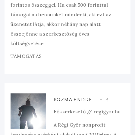
forintos összeggel. Ha csak 500 forinttal
támogatna bennünket mindenki, aki ezt az
üzenetet látja, akkor néhány nap alatt
összejönne a szerkesztőség éves
költségvetése.
TÁMOGATÁS
KOZMA.ENDRE
Főszerkesztő // regigyor.hu
A Régi Győr nonprofit
kezdeményezésként alakult meg 2010-ben. A