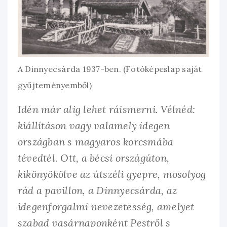
A Dinnyecsárda 1937-ben. (Fotóképeslap saját
gyűjteményemből)
Idén már alig lehet ráismerni. Vélnéd:
kiállításon vagy valamely idegen
országban s magyaros korcsmába
tévedtél. Ott, a bécsi országúton,
kikönyökölve az útszéli gyepre, mosolyog
rád a pavillon, a Dinnyecsárda, az
idegenforgalmi nevezetesség, amelyet
szabad vasárnaponként Pestről s