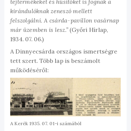
tejtermékeket és hűsítőket is fognak a
kirándulóknak zeneszó mellett
felszolgálni. A csárda-pavillon vasárnap
már üzemben is lesz.”
(Győri Hírlap,
1934. 07. 06.)
A Dinnyecsárda országos ismertségre
tett szert. Több lap is beszámolt
működéséről:
A Kerék 1935. 07. 01-i számából