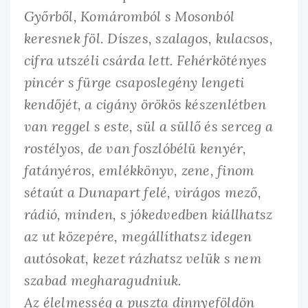
Győrből, Komáromból s Mosonból
keresnek föl. Díszes, szalagos, kulacsos,
cifra utszéli csárda lett. Fehérkötényes
pincér s fürge csaposlegény lengeti
kendőjét, a cigány örökös készenlétben
van reggel s este, sül a süllő és serceg a
rostélyos, de van foszlóbélü kenyér,
fatányéros, emlékkönyv, zene, finom
sétaút a Dunapart felé, virágos mező,
rádió, minden, s jókedvedben kiállhatsz
az ut közepére, megállíthatsz idegen
autósokat, kezet rázhatsz velük s nem
szabad megharagudniuk.
Az élelmesség a puszta dinnyeföldön