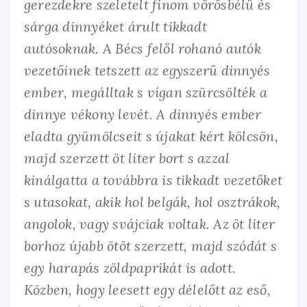
gerezdekre szeletelt finom vörösbélü és
sárga dinnyéket árult tikkadt
autósoknak. A Bécs felől rohanó autók
vezetőinek tetszett az egyszerű dinnyés
ember, megálltak s vígan szürcsölték a
dinnye vékony levét. A dinnyés ember
eladta gyümölcseit s újakat kért kölcsön,
majd szerzett öt liter bort s azzal
kinálgatta a továbbra is tikkadt vezetőket
s utasokat, akik hol belgák, hol osztrákok,
angolok, vagy svájciak voltak. Az öt liter
borhoz újabb ötöt szerzett, majd szódát s
egy harapás zöldpaprikát is adott.
Közben, hogy leesett egy délelőtt az eső,