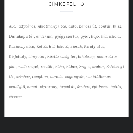
CÍMKEFELHŐ
ABC
adyváros
Alkotmány utca
autó
Baross út
bontás
busz
Dunakapu tér
emlékmű
gyógyszertár
győr
hajó
híd
iskola
Kazinczy utca
Kettős híd
kikötő
kioszk
Király utca
Kisfaludy
könyvtár
Köztársaság tér
lakótelep
nádorváros
piac
radó sziget
rendőr
Rába
Rábca
Sziget
szobor
Széchenyi
tér
színház
templom
uszoda
vagongyár
vasútállomás
vendéglő
vonat
víztorony
árpád út
áruház
építkezés
építés
étterem