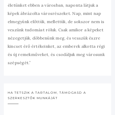
életünket ebben a városban, naponta látjuk a
képek ábrázolta városrészeket. Nap, mint nap
elmegyünk előttük, mellettük, de sokszor nem is
veszünk tudomást róluk. Csak amikor a képeket
nézegetjük, döbbenünk meg, és vesszük észre
kincset érő értékeinket, az emberek alkotta régi
és új remekműveket, és csodáljuk meg városunk
szépségét.”
HA TETSZIK A TARTALOM, TÁMOGASD A
SZERKESZTŐK MUNKÁJÁT