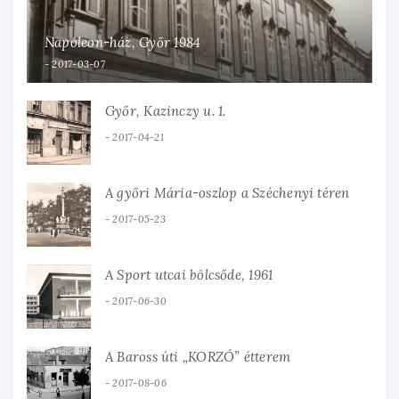
Napóleon-ház, Győr 1984
2017-03-07
Győr, Kazinczy u. 1.
2017-04-21
A győri Mária-oszlop a Széchenyi téren
2017-05-23
A Sport utcai bölcsőde, 1961
2017-06-30
A Baross úti „KORZÓ” étterem
2017-08-06