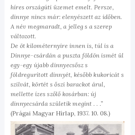
híres országúti üzemet emelt. Persze,
dinnye nincs már: elenyészett az időben.
A név megmaradt, a jelleg s a szerep
változott.
De öt kilométernyire innen is, túl is a
Dinnye-csárdán a puszta földön ismét ül
egy-egy újabb dinnyecsősz s
földregurított dinnyét, később kukoricát s
szilvát, körtét s őszi barackot árul,
mellette ízes szőlő kosárban: új
dinnyecsárda születik megint . . .”
(Prágai Magyar Hírlap, 1937. 10. 08.)