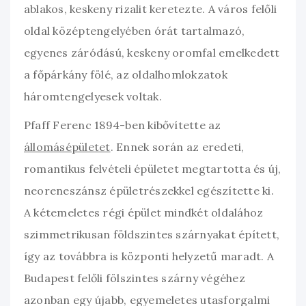
ablakos, keskeny rizalit keretezte. A város felőli
oldal középtengelyében órát tartalmazó,
egyenes záródású, keskeny oromfal emelkedett
a főpárkány fölé, az oldalhomlokzatok
háromtengelyesek voltak.
Pfaff Ferenc 1894-ben kibővítette az
állomásépületet
. Ennek során az eredeti,
romantikus felvételi épületet megtartotta és új,
neoreneszánsz épületrészekkel egészítette ki.
A kétemeletes régi épület mindkét oldalához
szimmetrikusan földszintes szárnyakat épített,
így az továbbra is központi helyzetű maradt. A
Budapest felőli fölszintes szárny végéhez
azonban egy újabb, egyemeletes utasforgalmi