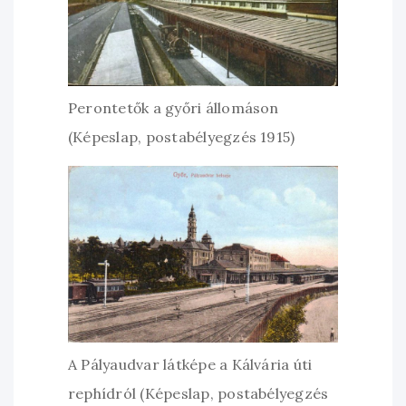
Perontetők a győri állomáson
(Képeslap, postabélyegzés 1915)
A Pályaudvar látképe a Kálvária úti
rephídról (Képeslap, postabélyegzés