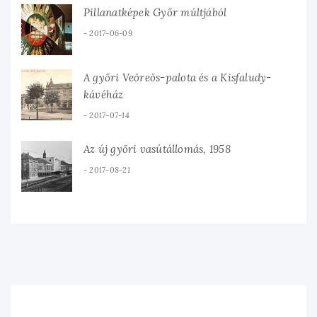
Pillanatképek Győr múltjából
2017-06-09
A győri Veöreös-palota és a Kisfaludy-
kávéház
2017-07-14
Az új győri vasútállomás, 1958
2017-08-21