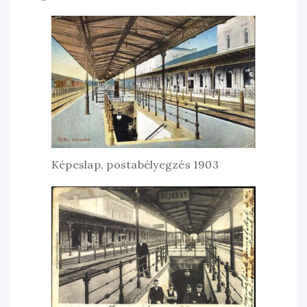
Képeslap, postabélyegzés 1903