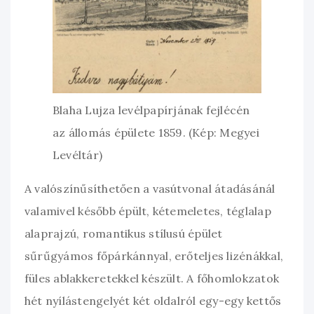
Blaha Lujza levélpapírjának fejlécén
az állomás épülete 1859. (Kép: Megyei
Levéltár)
A valószínűsíthetően a vasútvonal átadásánál
valamivel később épült, kétemeletes, téglalap
alaprajzú, romantikus stílusú épület
sűrűgyámos főpárkánnyal, erőteljes lizénákkal,
füles ablakkeretekkel készült. A főhomlokzatok
hét nyílástengelyét két oldalról egy-egy kettős