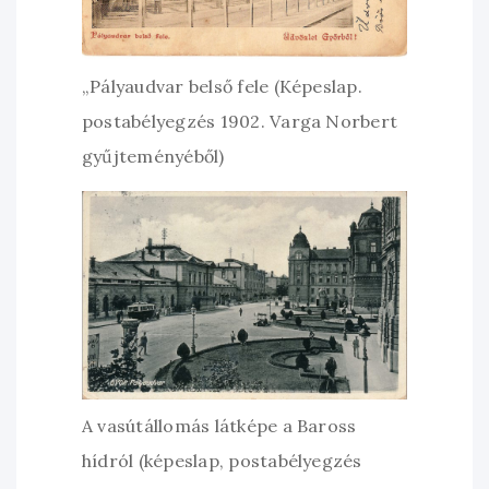
„Pályaudvar belső fele (Képeslap.
postabélyegzés 1902. Varga Norbert
gyűjteményéből)
A vasútállomás látképe a Baross
hídról (képeslap, postabélyegzés