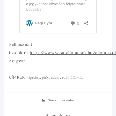
Felhasznált
irodalom:
http://www.vasutallomasok.hu/allomas.p
az=gyor
CÍMKÉK:
,
,
képeslap
pályaudvar
vasútállomás
Nincs hozzászálás