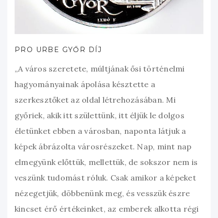
PRO URBE GYŐR DÍJ
„A város szeretete, múltjának ősi történelmi
hagyományainak ápolása késztette a
szerkesztőket az oldal létrehozásában. Mi
győriek, akik itt születtünk, itt éljük le dolgos
életünket ebben a városban, naponta látjuk a
képek ábrázolta városrészeket. Nap, mint nap
elmegyünk előttük, mellettük, de sokszor nem is
veszünk tudomást róluk. Csak amikor a képeket
nézegetjük, döbbenünk meg, és vesszük észre
kincset érő értékeinket, az emberek alkotta régi