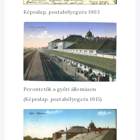
Képeslap, postabélyegzés 1903
Perontetők a győri állomáson
(Képeslap, postabélyegzés 1915)