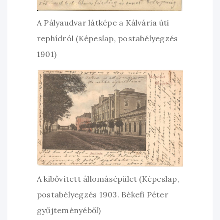
A Pályaudvar látképe a Kálvária úti
rephídról (Képeslap, postabélyegzés
1901)
A kibővített állomásépület (Képeslap,
postabélyegzés 1903. Békefi Péter
gyűjteményéből)