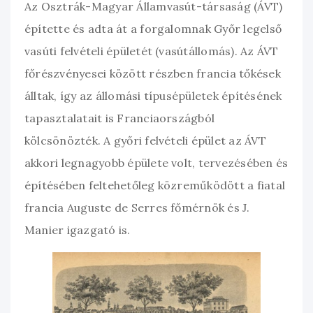
Az Osztrák-Magyar Államvasút-társaság (ÁVT)
építette és adta át a forgalomnak Győr legelső
vasúti felvételi épületét (vasútállomás). Az ÁVT
főrészvényesei között részben francia tőkések
álltak, így az állomási típusépületek építésének
tapasztalatait is Franciaországból
kölcsönözték. A győri felvételi épület az ÁVT
akkori legnagyobb épülete volt, tervezésében és
építésében feltehetőleg közreműködött a fiatal
francia Auguste de Serres főmérnök és J.
Manier igazgató is.