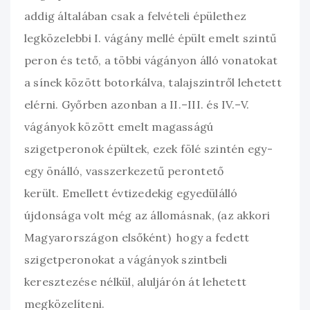
addig általában csak a felvételi épülethez
legközelebbi I. vágány mellé épült emelt szintű
peron és tető, a többi vágányon álló vonatokat
a sínek között botorkálva, talajszintről lehetett
elérni. Győrben azonban a II.–III. és IV.–V.
vágányok között emelt magasságú
szigetperonok épültek, ezek fölé szintén egy-
egy önálló, vasszerkezetű perontető
került. Emellett évtizedekig egyedülálló
újdonsága volt még az állomásnak, (az akkori
Magyarországon elsőként) hogy a fedett
szigetperonokat a vágányok szintbeli
keresztezése nélkül, aluljárón át lehetett
megközelíteni.