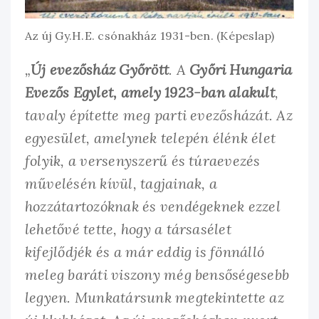
Az új Gy.H.E. csónakház 1931-ben. (Képeslap)
„
Új evezősház Győrött
. A
Győri Hungaria
Evezős Egylet, amely 1923-ban alakult
,
tavaly építette meg parti evezősházát. Az
egyesület, amelynek telepén élénk élet
folyik, a versenyszerű és túraevezés
művelésén kívül, tagjainak, a
hozzátartozóknak és vendégeknek ezzel
lehetővé tette, hogy a társasélet
kifejlődjék és a már eddig is fönnálló
meleg baráti viszony még bensőségesebb
legyen. Munkatársunk megtekintette az