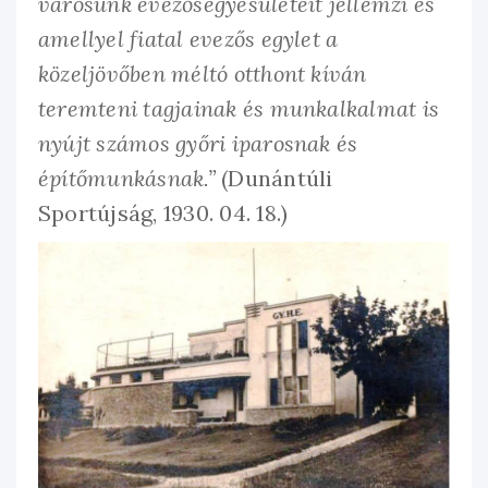
városunk evezősegyesületeit jellémzi és
amellyel fiatal evezős egylet a
közeljövőben méltó otthont kíván
teremteni tagjainak és munkalkalmat is
nyújt számos győri iparosnak és
építőmunkásnak.”
(Dunántúli
Sportújság, 1930. 04. 18.)