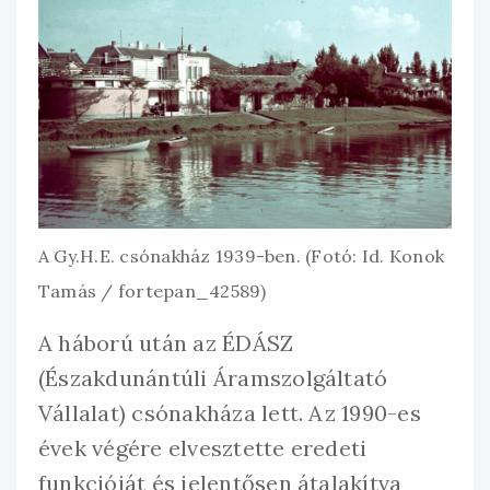
A Gy.H.E. csónakház 1939-ben. (Fotó: Id. Konok
Tamás / fortepan_42589)
A háború után az ÉDÁSZ
(Északdunántúli Áramszolgáltató
Vállalat) csónakháza lett. Az 1990-es
évek végére elvesztette eredeti
funkcióját és jelentősen átalakítva