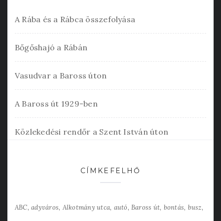
A Rába és a Rábca összefolyása
Bőgőshajó a Rábán
Vasudvar a Baross úton
A Baross út 1929-ben
Közlekedési rendőr a Szent István úton
CÍMKEFELHŐ
ABC
adyváros
Alkotmány utca
autó
Baross út
bontás
busz