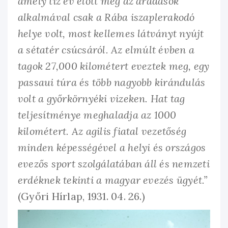
amely tíz év előtt még az áradások
alkalmával csak a Rába iszaplerakodó
helye volt, most kellemes látványt nyújt
a sétatér csúcsáról. Az elmúlt évben a
tagok 27,000 kilométert eveztek meg, egy
passaui túra és több nagyobb kirándulás
volt a győrkörnyéki vizeken. Hat tag
teljesítménye meghaladja az 1000
kilométert. Az agilis fiatal vezetőség
minden képességével a helyi és országos
evezős sport szolgálatában áll és nemzeti
erdéknek tekinti a magyar evezés ügyét.”
(Győri Hírlap, 1931. 04. 26.)