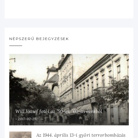
NÉPSZERŰ BEJEGYZÉSEK
Will József fotói az ’50-es, ’60-as évekből
2017-02-25
Az 1944. április 13-i győri terrorbombázás