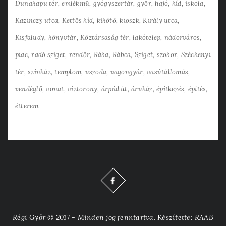
Dunakapu tér
emlékmű
gyógyszertár
győr
hajó
híd
iskola
Kazinczy utca
Kettős híd
kikötő
kioszk
Király utca
Kisfaludy
könyvtár
Köztársaság tér
lakótelep
nádorváros
piac
radó sziget
rendőr
Rába
Rábca
Sziget
szobor
Széchenyi
tér
színház
templom
uszoda
vagongyár
vasútállomás
vendéglő
vonat
víztorony
árpád út
áruház
építkezés
építés
étterem
Régi Győr © 2017 - Minden jog fenntartva. Készítette: RAAB