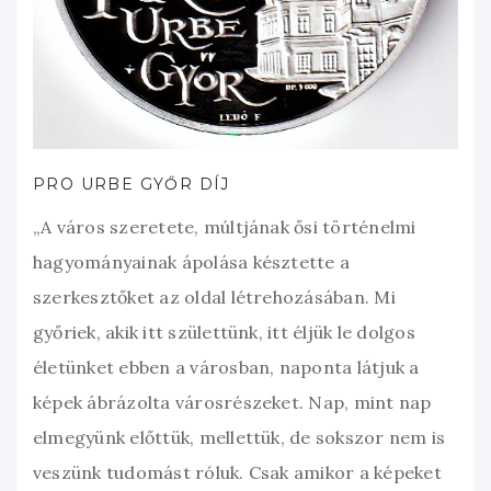
PRO URBE GYŐR DÍJ
„A város szeretete, múltjának ősi történelmi
hagyományainak ápolása késztette a
szerkesztőket az oldal létrehozásában. Mi
győriek, akik itt születtünk, itt éljük le dolgos
életünket ebben a városban, naponta látjuk a
képek ábrázolta városrészeket. Nap, mint nap
elmegyünk előttük, mellettük, de sokszor nem is
veszünk tudomást róluk. Csak amikor a képeket