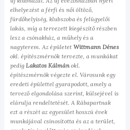
új klubházat. Az új evezősházban nyert
elhelyezést a férfi és női öltöző,
fürdőhelyiség, klubszoba és felügyelői
lakás, míg a tervezett kiegészítő részben
lesz a csónakház, a műhely és a
nagyterem. Az épületet
Wittmann Dénes
okl. építészmérnök tervezte, a munkákat
pedig
Lakatos Kálmán
okl.
építészmérnök végezte el. Városunk egy
eredeti épülettel gyarapodott, amely a
tervező elgondolása szerint, külsejével is
elárulja rendeltetését. A Rábapartnak
ezt a részét az egyesület hosszú évek
munkájával csinosította és az a terület,