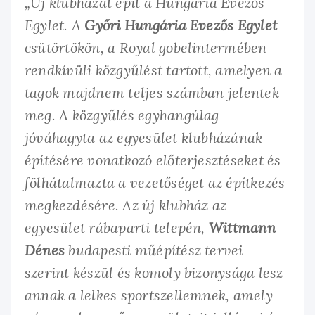
„Új klubházat épit a Hungária Evezős
Egylet. A
Győri Hungária Evezős Egylet
csütörtökön, a Royal gobelintermében
rendkívüli közgyűlést tartott, amelyen a
tagok majdnem teljes számban jelentek
meg. A közgyűlés egyhangúlag
jóváhagyta az egyesület klubházának
építésére vonatkozó előterjesztéseket és
fölhátalmazta a vezetőséget az építkezés
megkezdésére. Az új klubház az
egyesület rábaparti telepén,
Wittmann
Dénes
budapesti műépítész tervei
szerint készül és komoly bizonysága lesz
annak a lelkes sportszellemnek, amely