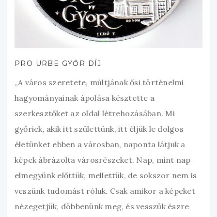
PRO URBE GYŐR DÍJ
„A város szeretete, múltjának ősi történelmi
hagyományainak ápolása késztette a
szerkesztőket az oldal létrehozásában. Mi
győriek, akik itt születtünk, itt éljük le dolgos
életünket ebben a városban, naponta látjuk a
képek ábrázolta városrészeket. Nap, mint nap
elmegyünk előttük, mellettük, de sokszor nem is
veszünk tudomást róluk. Csak amikor a képeket
nézegetjük, döbbenünk meg, és vesszük észre