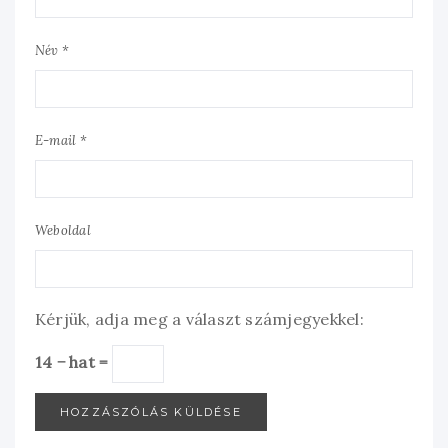
Név *
E-mail *
Weboldal
Kérjük, adja meg a választ számjegyekkel:
14 − hat =