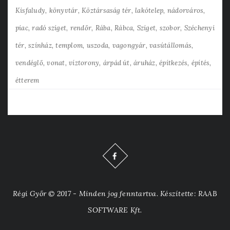
Kisfaludy
könyvtár
Köztársaság tér
lakótelep
nádorváros
piac
radó sziget
rendőr
Rába
Rábca
Sziget
szobor
Széchenyi
tér
színház
templom
uszoda
vagongyár
vasútállomás
vendéglő
vonat
víztorony
árpád út
áruház
építkezés
építés
étterem
Régi Győr © 2017 - Minden jog fenntartva. Készítette: RAAB
SOFTWARE Kft.