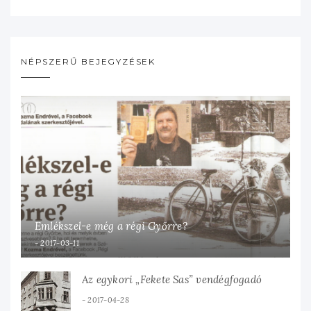
NÉPSZERŰ BEJEGYZÉSEK
Emlékszel-e még a régi Győrre?
2017-03-11
Az egykori „Fekete Sas” vendégfogadó
2017-04-28