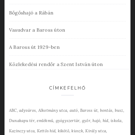
Bőgőshajó a Rábán
Vasudvar a Baross úton
A Baross út 1929-ben
Közlekedési rendőr a Szent István úton
CÍMKEFELHŐ
ABC
adyváros
Alkotmány utca
autó
Baross út
bontás
busz
Dunakapu tér
emlékmű
gyógyszertár
győr
hajó
híd
iskola
Kazinczy utca
Kettős híd
kikötő
kioszk
Király utca