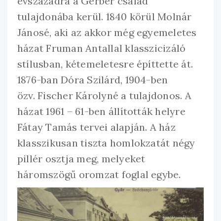
évszázadra a Gerber család
tulajdonába kerül. 1840 körül Molnár
Jánosé, aki az akkor még egyemeletes
házat Fruman Antallal klasszicizáló
stílusban, kétemeletesre építtette át.
1876-ban Dóra Szilárd, 1904-ben
özv. Fischer Károlyné a tulajdonos. A
házat 1961 – 61-ben állították helyre
Fátay Tamás tervei alapján. A ház
klasszikusan tiszta homlokzatát négy
pillér osztja meg, melyeket
háromszögű oromzat foglal egybe.