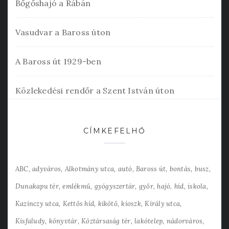
Bőgőshajó a Rábán
Vasudvar a Baross úton
A Baross út 1929-ben
Közlekedési rendőr a Szent István úton
CÍMKEFELHŐ
ABC
adyváros
Alkotmány utca
autó
Baross út
bontás
busz
Dunakapu tér
emlékmű
gyógyszertár
győr
hajó
híd
iskola
Kazinczy utca
Kettős híd
kikötő
kioszk
Király utca
Kisfaludy
könyvtár
Köztársaság tér
lakótelep
nádorváros