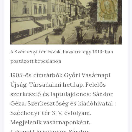
A Széchenyi tér északi házsora egy 1913-ban
postázott képeslapon
1905-ös címtárból: Győri Vasárnapi
Újság. Társadalmi hetilap. Felelős
szerkesztő és laptulajdonos: Sándor
Géza. Szerkesztőség és kiadóhivatal :
Széchenyi-tér 3. V. évfolyam.
Megjelenik vasárnaponként.
Ugyanitt Friedmann Sándor,