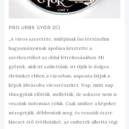
PRO URBE GYŐR DÍJ
„A város szeretete, múltjának ősi történelmi
hagyományainak ápolása késztette a
szerkesztőket az oldal létrehozásában. Mi
győriek, akik itt születtünk, itt éljük le dolgos
életünket ebben a városban, naponta látjuk a
képek ábrázolta városrészeket. Nap, mint nap
elmegyünk előttük, mellettük, de sokszor nem is
veszünk tudomást róluk. Csak amikor a képeket
nézegetjük, döbbenünk meg, és vesszük észre
kincset érő értékeinket, az emberek alkotta régi