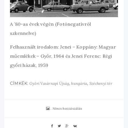
A ’80-as évek végén (Fotónegatívról
szkennelve)
Felhasznált irodalom: Jenei – Koppány: Magyar
műemlékek – Győr, 1964 és Jenei Ferenc: Régi
győri házak, 1959
CÍMKÉK:
,
,
Győri Vasárnapi Újság
hungária
Széchenyi tér
Nincs hozzászálás