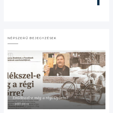
NÉPSZERŰ BEJEGYZÉSEK
Emlékszel-e még a régi Győrre?
2017-03-11