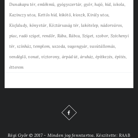
Dunakapu tér
emlékmű
gyógyszertár
győr
hajó
híd
iskola
Kazinczy utca
Kettős híd
kikötő
kioszk
Király utca
Kisfaludy
könyvtár
Köztársaság tér
lakótelep
nádorváros
piac
radó sziget
rendőr
Rába
Rábca
Sziget
szobor
Széchenyi
tér
színház
templom
uszoda
vagongyár
vasútállomás
vendéglő
vonat
víztorony
árpád út
áruház
építkezés
építés
étterem
Régi Győr © 2017 - Minden jog fenntartva. Készítette: RAAB