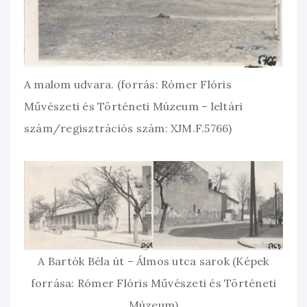
A malom udvara. (forrás: Rómer Flóris
Művészeti és Történeti Múzeum – leltári
szám/regisztrációs szám: XJM.F.5766)
A Bartók Béla út – Álmos utca sarok (Képek
forrása: Rómer Flóris Művészeti és Történeti
Múzeum)