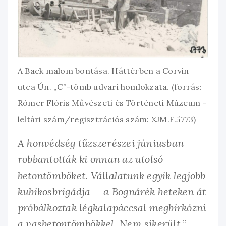
A Back malom bontása. Háttérben a Corvin
utca Ún. „C”-tömb udvari homlokzata. (forrás:
Rómer Flóris Művészeti és Történeti Múzeum –
leltári szám/regisztrációs szám: XJM.F.5773)
A honvédség tűzszerészei júniusban
robbantották ki onnan az utolsó
betontömböket. Vállalatunk egyik legjobb
kubikosbrigádja — a Bognárék heteken át
próbálkoztak légkalapáccsal megbirkózni
a vasbetontömbökkel. Nem sikerült.
”