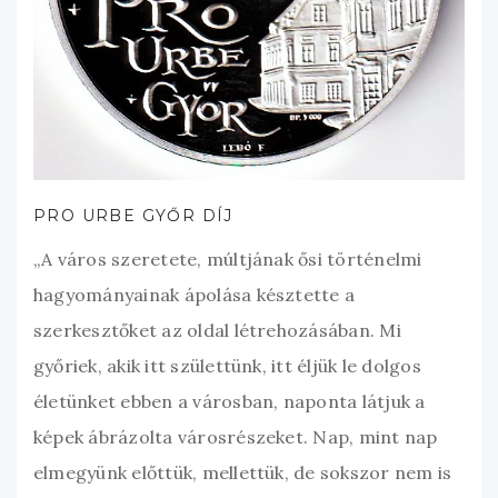
PRO URBE GYŐR DÍJ
„A város szeretete, múltjának ősi történelmi
hagyományainak ápolása késztette a
szerkesztőket az oldal létrehozásában. Mi
győriek, akik itt születtünk, itt éljük le dolgos
életünket ebben a városban, naponta látjuk a
képek ábrázolta városrészeket. Nap, mint nap
elmegyünk előttük, mellettük, de sokszor nem is