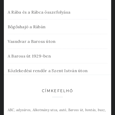
A Rába és a Rábca összefolyása
Bőgőshajó a Rábán
Vasudvar a Baross úton
A Baross út 1929-ben
Közlekedési rendőr a Szent István úton
CÍMKEFELHŐ
ABC
adyváros
Alkotmány utca
autó
Baross út
bontás
busz