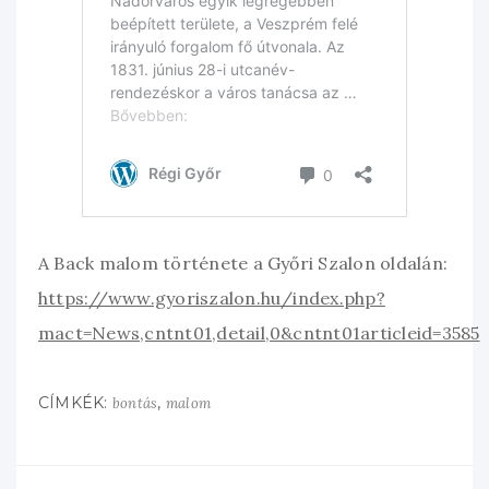
A Back malom története a Győri Szalon oldalán:
https://www.gyoriszalon.hu/index.php?
mact=News,cntnt01,detail,0&cntnt01articleid=3585
CÍMKÉK:
,
bontás
malom