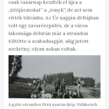
csak vasárnap kezdték el újra a
„titójáratokat” a „tonyk”, de azt sem
vitték túlzásba. Az Úr napján déltájban
volt egy zavarórepülés, de a város
lakossága délután már a strandon
töltötte a szabadnapját, alig jutott
szekrény, olyan sokan voltak.
A győri strandon 1944 nyarán (kép: Vidákovich