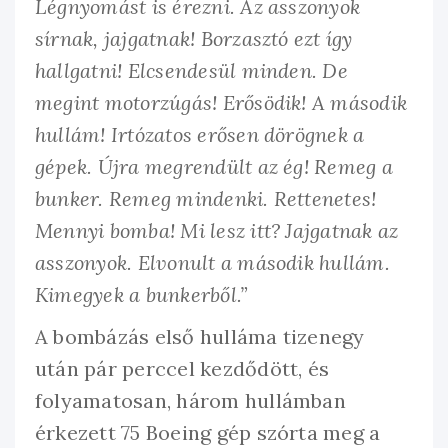
Légnyomást is érezni. Az asszonyok
sírnak, jajgatnak! Borzasztó ezt így
hallgatni! Elcsendesül minden. De
megint motorzúgás! Erősödik! A második
hullám! Irtózatos erősen dörögnek a
gépek. Újra megrendült az ég! Remeg a
bunker. Remeg mindenki. Rettenetes!
Mennyi bomba! Mi lesz itt? Jajgatnak az
asszonyok. Elvonult a második hullám.
Kimegyek a bunkerből.”
A bombázás első hulláma tizenegy
után pár perccel kezdődött, és
folyamatosan, három hullámban
érkezett 75 Boeing gép szórta meg a