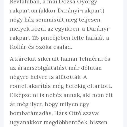
Révfaluban, a mai Dózsa György
rakparton (akkor Darányi-rakpart)
négy ház semmisült meg teljesen,
melyek közül az egyikben, a Darányi-
rakpart 115 pincéjében lelte halálát a
Kollár és Szóka család.
A károkat sikerült hamar felmérni és
az áramszolgáltatást már délután
négyre helyre is állították. A
romeltakarítás még hetekig eltartott.
Elképzelni is nehéz annak, aki nem élt
át még ilyet, hogy milyen egy
bombatámadás. Hárs Ottó szavai
ugyanakkor megdöbbentőek, hiszen