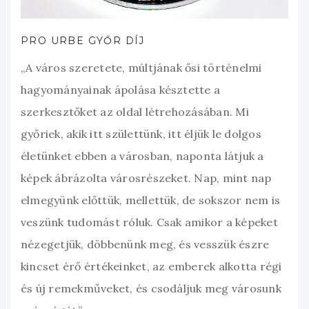
PRO URBE GYŐR DÍJ
„A város szeretete, múltjának ősi történelmi
hagyományainak ápolása késztette a
szerkesztőket az oldal létrehozásában. Mi
győriek, akik itt születtünk, itt éljük le dolgos
életünket ebben a városban, naponta látjuk a
képek ábrázolta városrészeket. Nap, mint nap
elmegyünk előttük, mellettük, de sokszor nem is
veszünk tudomást róluk. Csak amikor a képeket
nézegetjük, döbbenünk meg, és vesszük észre
kincset érő értékeinket, az emberek alkotta régi
és új remekműveket, és csodáljuk meg városunk