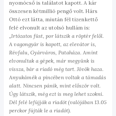
nyomócső is találatot kapott. A kár
összesen kétmillió pengő volt. Hárs
Ottó ezt látta, miután fél tizenkettő
felé elvonult az utolsó hullám is:
„Irtózatos füst, por látszik a röptér felől.
A vagongyár is kapott, az elevátor is,
Révfalu, Gyárváros, Pataháza. Amint
elvonultak a gépek, már megyünk is
vissza, bár a riadó még tart. Jövök haza.
Anyukámék a pincében voltak a támadás
alatt. Nincsen pánik, mint először volt.
Úgy látszik, még ezt is meg lehet szokni.
Dél felé lefújják a riadót (valójában 13.05
perckor fújták le a riadót).