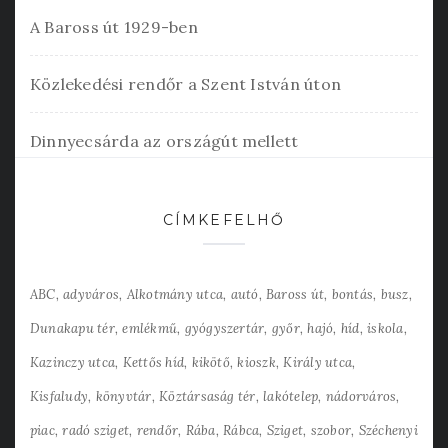
A Baross út 1929-ben
Közlekedési rendőr a Szent István úton
Dinnyecsárda az országút mellett
CÍMKEFELHŐ
ABC
adyváros
Alkotmány utca
autó
Baross út
bontás
busz
Dunakapu tér
emlékmű
gyógyszertár
győr
hajó
híd
iskola
Kazinczy utca
Kettős híd
kikötő
kioszk
Király utca
Kisfaludy
könyvtár
Köztársaság tér
lakótelep
nádorváros
piac
radó sziget
rendőr
Rába
Rábca
Sziget
szobor
Széchenyi