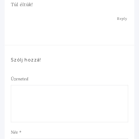
Túl éltük!
Reply
Szólj hozzá!
Üzeneted
Név *