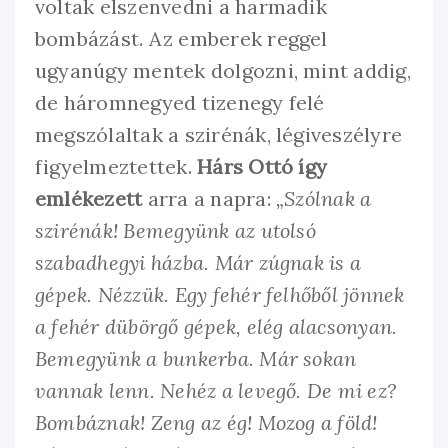
voltak elszenvedni a harmadik
bombázást. Az emberek reggel
ugyanúgy mentek dolgozni, mint addig,
de háromnegyed tizenegy felé
megszólaltak a szirénák, légiveszélyre
figyelmeztettek.
Hárs Ottó így
emlékezett
arra a napra:
„Szólnak a
szirénák! Bemegyünk az utolsó
szabadhegyi házba. Már zúgnak is a
gépek. Nézzük. Egy fehér felhőből jönnek
a fehér dübörgő gépek, elég alacsonyan.
Bemegyünk a bunkerba. Már sokan
vannak lenn. Nehéz a levegő. De mi ez?
Bombáznak! Zeng az ég! Mozog a föld!