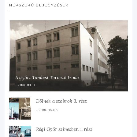
NÉPSZERŰ BEJEGYZÉSEK
A győri Tanácsi Tervező Iroda
2018-03-11
Dőlnek a szobrok 3. rész
2018-06-06
Régi Győr színesben 1. rész