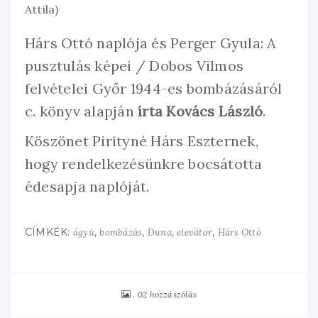
Attila)
Hárs Ottó naplója és Perger Gyula: A
pusztulás képei / Dobos Vilmos
felvételei Győr 1944-es bombázásáról
c. könyv alapján
írta Kovács László
.
Köszönet Pirityné Hárs Eszternek,
hogy rendelkezésünkre bocsátotta
édesapja naplóját.
CÍMKÉK:
,
,
,
,
ágyú
bombázás
Duna
elevátor
Hárs Ottó
02 hozzászólás