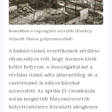
Romokban a vagongyári szerelde (fénykép
Németh Vilmos gyűjteményéből)
A kiskúti vízmű vezetékeinek sérülése
olyan súlyos volt, hogy üzemen kívül
kellet helyezni, a vízszolgáltatást a
révfalui vízmű adta átmenetileg, de a
csatornamű is súlyos károkat
szenvedett. Az április 13-i bombázás
során megsérült főnyomóvezeték
helyettesítésére létesített ideiglenes