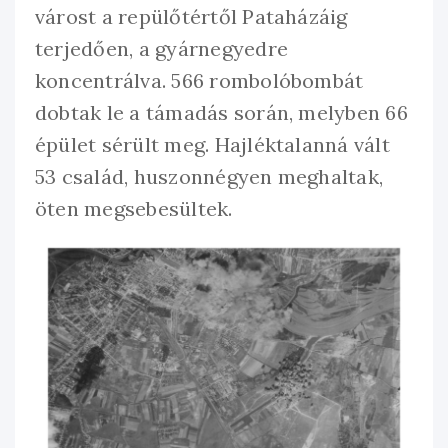
várost a repülőtértől Pataházáig
terjedően, a gyárnegyedre
koncentrálva. 566 rombolóbombát
dobtak le a támadás során, melyben 66
épület sérült meg. Hajléktalanná vált
53 család, huszonnégyen meghaltak,
öten megsebesültek.