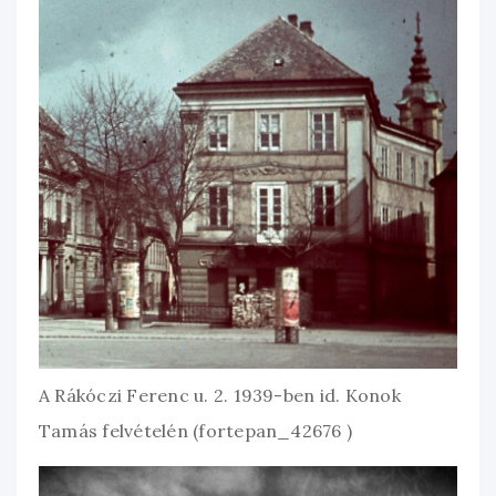
A Rákóczi Ferenc u. 2. 1939-ben id. Konok
Tamás felvételén (fortepan_42676 )