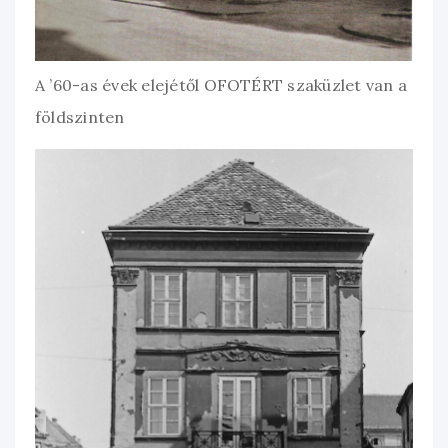
A ’60-as évek elejétől OFOTÉRT szaküzlet van a
földszinten