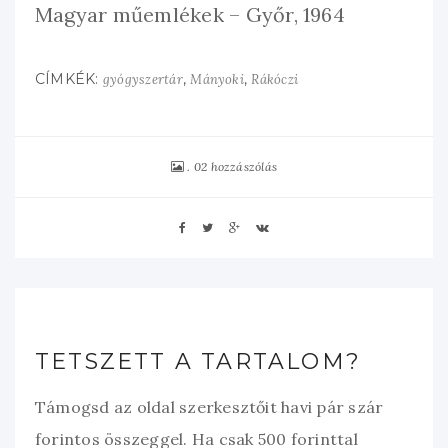
Magyar műemlékek – Győr, 1964
CÍMKÉK:
,
,
gyógyszertár
Mányoki
Rákóczi
02 hozzászólás
TETSZETT A TARTALOM?
Támogsd az oldal szerkesztőit havi pár szár
forintos összeggel. Ha csak 500 forinttal