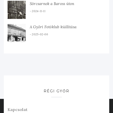
Sörcsarnok a Baross úton
2024-11-11
A Győri Fotóklub kiállítása
2025-02-06
RÉGI GYŐR
Kapcsolat