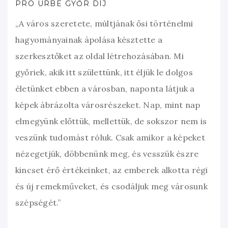
PRO URBE GYŐR DÍJ
„A város szeretete, múltjának ősi történelmi
hagyományainak ápolása késztette a
szerkesztőket az oldal létrehozásában. Mi
győriek, akik itt születtünk, itt éljük le dolgos
életünket ebben a városban, naponta látjuk a
képek ábrázolta városrészeket. Nap, mint nap
elmegyünk előttük, mellettük, de sokszor nem is
veszünk tudomást róluk. Csak amikor a képeket
nézegetjük, döbbenünk meg, és vesszük észre
kincset érő értékeinket, az emberek alkotta régi
és új remekműveket, és csodáljuk meg városunk
szépségét.”