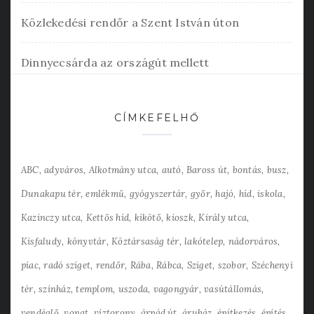
Közlekedési rendőr a Szent István úton
Dinnyecsárda az országút mellett
CÍMKEFELHŐ
ABC
adyváros
Alkotmány utca
autó
Baross út
bontás
busz
Dunakapu tér
emlékmű
gyógyszertár
győr
hajó
híd
iskola
Kazinczy utca
Kettős híd
kikötő
kioszk
Király utca
Kisfaludy
könyvtár
Köztársaság tér
lakótelep
nádorváros
piac
radó sziget
rendőr
Rába
Rábca
Sziget
szobor
Széchenyi
tér
színház
templom
uszoda
vagongyár
vasútállomás
vendéglő
vonat
víztorony
árpád út
áruház
építkezés
építés