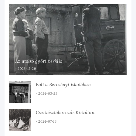
Az utolsó győri verklis
2023-12-29
Bolt a Bercsényi iskolában
2024-03-23
Cserkésztáborozás Kiskúton
2024-07-13