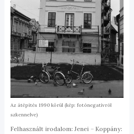
Az átépítés 1990 körül (kép: fotónegatívról
szkennelve)
Felhasznált irodalom: Jenei – Koppány: