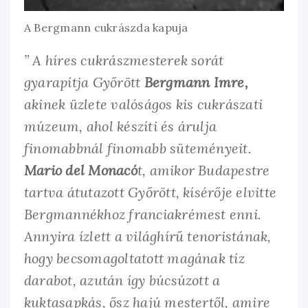
A Bergmann cukrászda kapuja
” A híres cukrászmesterek sorát
gyarapítja Győrött
Bergmann Imre,
akinek üzlete valóságos kis cukrászati
múzeum, ahol készíti és árulja
finomabbnál finomabb süteményeit.
Mario del Monacó
t, amikor Budapestre
tartva átutazott Győrött, kísérője elvitte
Bergmannékhoz franciakrémest enni.
Annyira ízlett a világhírű tenoristának,
hogy becsomagoltatott magának tíz
darabot, azután így búcsúzott a
kuktasapkás, ősz hajú mestertől, amire