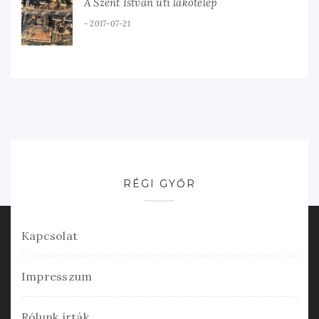
A Szent István úti lakótelep
2017-07-21
RÉGI GYŐR
Kapcsolat
Impresszum
Rólunk írták