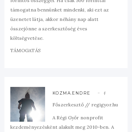
forintos összeggel. Ha csak 500 forinttal
támogatna bennünket mindenki, aki ezt az
üzenetet látja, akkor néhány nap alatt
összejönne a szerkesztőség éves
költségvetése.
TÁMOGATÁS
KOZMA.ENDRE
Főszerkesztő // regigyor.hu
A Régi Győr nonprofit
kezdeményezésként alakult meg 2010-ben. A