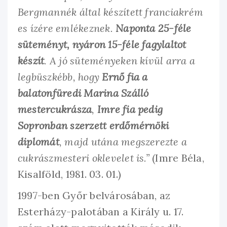
Bergmannék által készített franciakrém
es ízére emlékeznek.
Naponta 25-féle
süteményt, nyáron 15-féle fagylaltot
készít
. A jó süteményeken kívül arra a
legbüszkébb, hogy
Ernő fia a
balatonfüredi Marina Szálló
mestercukrásza
,
Imre fia pedig
Sopronban szerzett erdőmérnöki
diplomát
, majd utána megszerezte a
cukrászmesteri oklevelet is.”
(Imre Béla,
Kisalföld, 1981. 03. 01.)
1997-ben Győr belvárosában, az
Esterházy-palotában a Király u. 17.