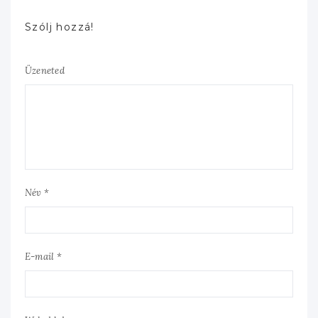
Szólj hozzá!
Üzeneted
Név *
E-mail *