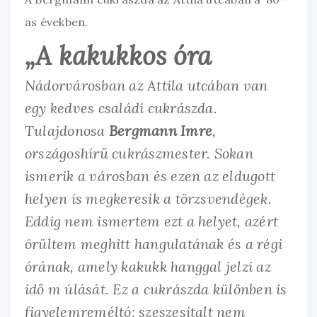
as években.
„A kakukkos óra
Nádorvárosban az Attila utcában van
egy kedves családi cukrászda.
Tulajdonosa
Bergmann Imre
,
országoshírű cukrászmester. Sokan
ismerik a városban és ezen az eldugott
helyen is megkeresik a törzsvendégek.
Eddig nem ismertem ezt a helyet, azért
örültem meghitt hangulatának és a régi
órának, amely kakukk hanggal jelzi az
idő m úlását. Ez a cukrászda különben is
figyelemreméltó: szeszesitalt nem