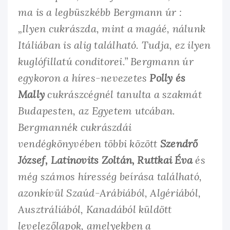
ma is a legbüszkébb Bergmann úr :
„Ilyen cukrászda, mint a magáé, nálunk
Itáliában is alig található. Tudja, ez ilyen
kuglófillatú conditorei.” Bergmann úr
egykoron a híres-nevezetes
Polly és
Mally
cukrászcégnél tanulta a szakmát
Budapesten, az Egyetem utcában.
Bergmannék cukrászdái
vendégkönyvében többi között
Szendrő
József, Latinovits Zoltán, Ruttkai Éva
és
még számos híresség beírása található,
azonkívül Szaúd-Arábiából, Algériából,
Ausztráliából, Kanadából küldött
levelezőlapok, amelyekben a