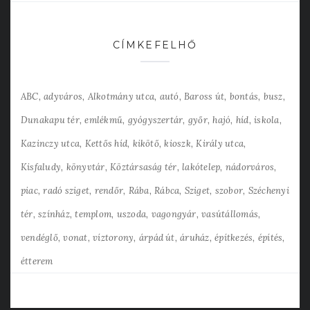
CÍMKEFELHŐ
ABC
adyváros
Alkotmány utca
autó
Baross út
bontás
busz
Dunakapu tér
emlékmű
gyógyszertár
győr
hajó
híd
iskola
Kazinczy utca
Kettős híd
kikötő
kioszk
Király utca
Kisfaludy
könyvtár
Köztársaság tér
lakótelep
nádorváros
piac
radó sziget
rendőr
Rába
Rábca
Sziget
szobor
Széchenyi
tér
színház
templom
uszoda
vagongyár
vasútállomás
vendéglő
vonat
víztorony
árpád út
áruház
építkezés
építés
étterem