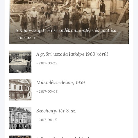
A Radó-szigeti Hősi emlékmű építése és avatása
2017-02-11
A győri uszoda látképe 1960 körül
2017-03-22
Műemlékvédelem, 1959
2017-05-08
Széchenyi tér 3. sz.
2017-06-15