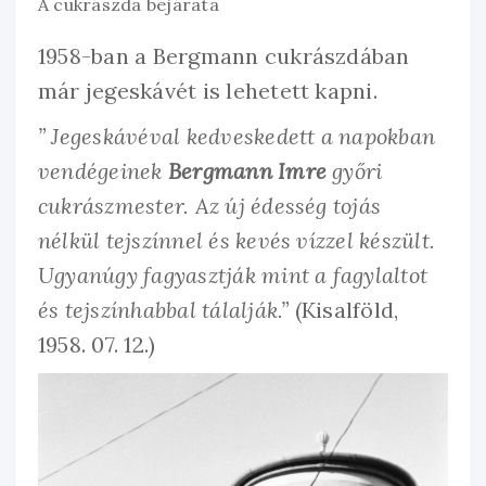
A cukrászda bejárata
1958-ban a Bergmann cukrászdában
már jegeskávét is lehetett kapni.
” Jegeskávéval kedveskedett a napokban
vendégeinek
Bergmann Imre
győri
cukrászmester. Az új édesség tojás
nélkül tejszínnel és kevés vízzel készült.
Ugyanúgy fagyasztják mint a fagylaltot
és tejszínhabbal tálalják.”
(Kisalföld,
1958. 07. 12.)