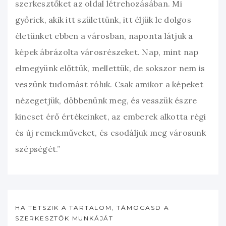
szerkesztőket az oldal létrehozásában. Mi
győriek, akik itt születtünk, itt éljük le dolgos
életünket ebben a városban, naponta látjuk a
képek ábrázolta városrészeket. Nap, mint nap
elmegyünk előttük, mellettük, de sokszor nem is
veszünk tudomást róluk. Csak amikor a képeket
nézegetjük, döbbenünk meg, és vesszük észre
kincset érő értékeinket, az emberek alkotta régi
és új remekműveket, és csodáljuk meg városunk
szépségét.”
HA TETSZIK A TARTALOM, TÁMOGASD A
SZERKESZTŐK MUNKÁJÁT