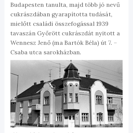
Budapesten tanulta, majd több jó nevű
cukrászdában gyarapította tudását,
mielőtt családi összefogással 1939
tavaszán Győrött cukrászdát nyitott a
Wennesz Jenő (ma Bartók Béla) út 7. –
Csaba utca sarokházban.