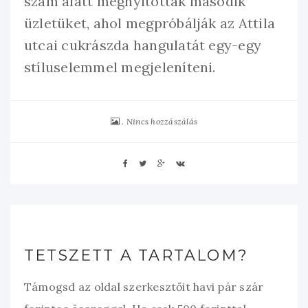
szám alatt megnyitották második
üzletüket, ahol megpróbálják az Attila
utcai cukrászda hangulatát egy-egy
stíluselemmel megjeleníteni.
Nincs hozzászálás
TETSZETT A TARTALOM?
Támogsd az oldal szerkesztőit havi pár szár