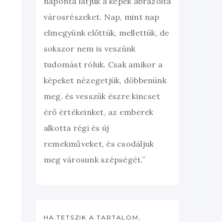
naponta látjuk a képek ábrázolta
városrészeket. Nap, mint nap
elmegyünk előttük, mellettük, de
sokszor nem is veszünk
tudomást róluk. Csak amikor a
képeket nézegetjük, döbbenünk
meg, és vesszük észre kincset
érő értékeinket, az emberek
alkotta régi és új
remekműveket, és csodáljuk
meg városunk szépségét.”
HA TETSZIK A TARTALOM,