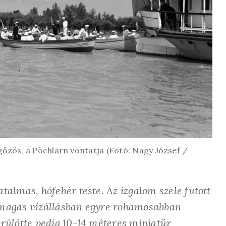
őzös, a Pöchlarn vontatja (Fotó: Nagy József /
talmas, hófehér teste. Az izgalom szele futott
a magas vízállásban egyre rohamosabban
örülötte pedig 10-14 méteres miniatűr