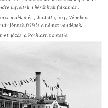
endre ügyeltek a későbbiek folyamán.
torcsónakkal és jelentette, hogy Véneken
 már jönnek felfelé a német vendégek.
met gőzös, a Pöchlarn vontatja.