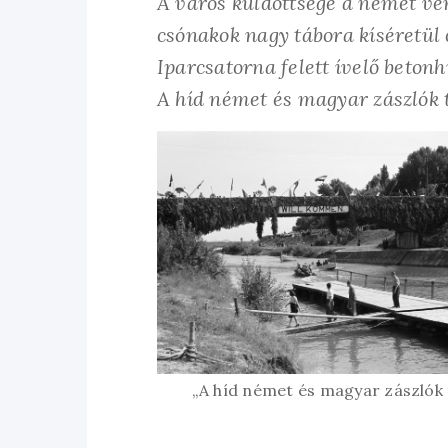
A város küldöttsége a német ve
csónakok nagy tábora kíséretül 
Iparcsatorna felett ívelő beton
A híd német és magyar zászlók t
„A híd német és magyar zászlók t