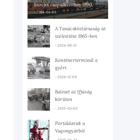
Szovjet csapatkivonás 1990.
2024-04-09
A Tanácsköztársaság út
szélesítése 1965-ben
2024-08-31
Konténerterminál a
győri
teherpályaudvaron
2024-12-08
Baleset az Ifjúság
körúton
2025-03-05
Portáldaruk a
Vagongyárból