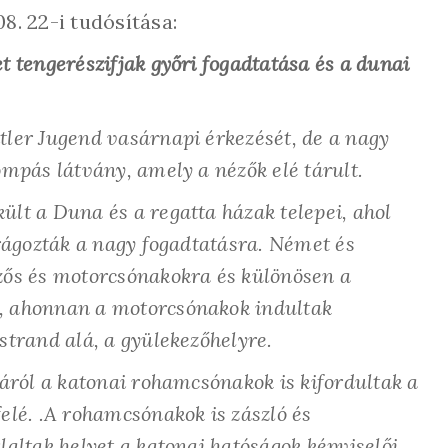
8. 22-i tudósítása:
t tengerészifjak győri fogadtatása és a dunai
tler Jugend vasárnapi érkezését, de a nagy
ompás látvány, amely a nézők elé tárult.
lt a Duna és a regatta házak telepei, ahol
irágozták a nagy fogadtatásra. Német és
zős és motorcsónakokra és különösen a
, ahonnan a motorcsónakok indultak
strand alá, a gyülekezőhelyre.
náról a katonai rohamcsónakok is kifordultak a
elé. .A rohamcsónakok is zászló és
laltak helyet a katonai hatóságok képviselői