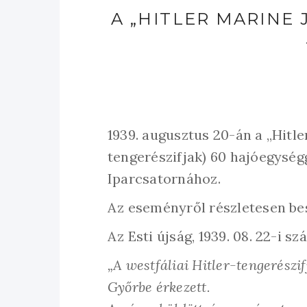
A „HITLER MARINE
1939. augusztus 20-án a „Hitle
tengerészifjak) 60 hajóegység
Iparcsatornához.
Az eseményről részletesen bes
Az Esti újság, 1939. 08. 22-i szá
„A westfáliai Hitler-tengerészi
Győrbe érkezett.