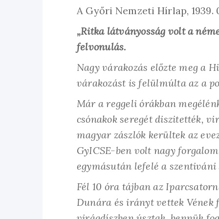
A Győri Nemzeti Hírlap, 1939. 0
„Ritka látványosság volt a néme
felvonulás.
Nagy várakozás előzte meg a Hi
várakozást is felülmúlta az a p
Már a reggeli órákban megélénkü
csónakok seregét diszitették, v
magyar zászlók kerültek az eve
GyICSE-ben volt nagy forgalom
egymásután lefelé a szentiváni 
Fél 10 óra tájban az Iparcsator
Dunára és irányt vettek Vének f
virágdíszben úsztak, bennük fog