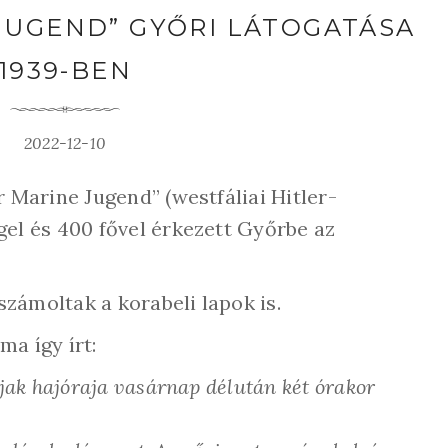
 JUGEND” GYŐRI LÁTOGATÁSA
1939-BEN
2022-12-10
r Marine Jugend” (westfáliai Hitler-
gel és 400 fővel érkezett Győrbe az
zámoltak a korabeli lapok is.
ma így írt:
fjak hajóraja vasárnap délután két órakor