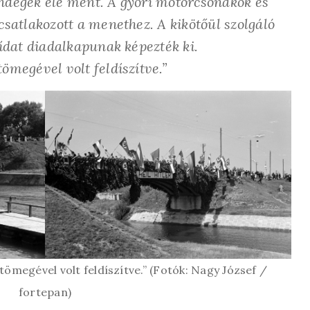
ndégek elé ment. A győri motorcsónakok és
csatlakozott a menethez. A kikötőül szolgáló
hídat diadalkapunak képezték ki.
ömegével volt feldíszítve.”
ömegével volt feldíszítve.” (Fotók: Nagy József /
fortepan)