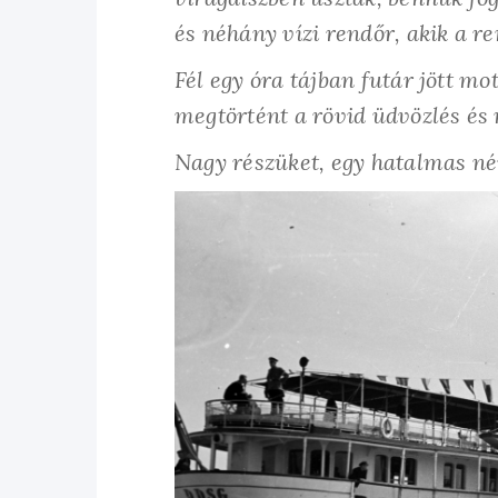
és néhány vízi rendőr, akik a r
Fél egy óra tájban futár jött mo
megtörtént a rövid üdvözlés és
Nagy részüket, egy hatalmas né