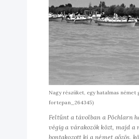
Nagy részüket, egy hatalmas német g
fortepan_264345)
Feltűnt a távolban a Pöchlarn ha
végig a várakozók közt, majd 
bontakozott ki a német gőzös, k