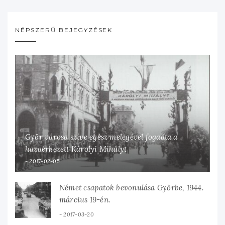
NÉPSZERŰ BEJEGYZÉSEK
Győr városa szíve egész melegével fogadta a
hazaérkezett Károlyi Mihályt
2017-02-05
Német csapatok bevonulása Győrbe, 1944.
március 19-én.
2017-03-20