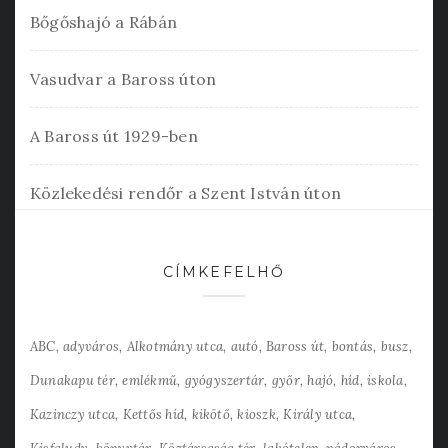
Bőgőshajó a Rábán
Vasudvar a Baross úton
A Baross út 1929-ben
Közlekedési rendőr a Szent István úton
CÍMKEFELHŐ
ABC
adyváros
Alkotmány utca
autó
Baross út
bontás
busz
Dunakapu tér
emlékmű
gyógyszertár
győr
hajó
híd
iskola
Kazinczy utca
Kettős híd
kikötő
kioszk
Király utca