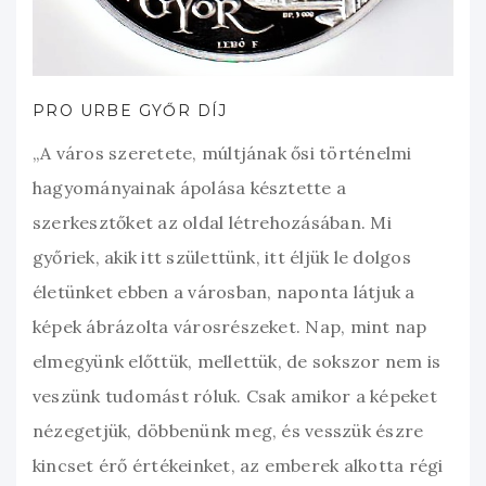
PRO URBE GYŐR DÍJ
„A város szeretete, múltjának ősi történelmi
hagyományainak ápolása késztette a
szerkesztőket az oldal létrehozásában. Mi
győriek, akik itt születtünk, itt éljük le dolgos
életünket ebben a városban, naponta látjuk a
képek ábrázolta városrészeket. Nap, mint nap
elmegyünk előttük, mellettük, de sokszor nem is
veszünk tudomást róluk. Csak amikor a képeket
nézegetjük, döbbenünk meg, és vesszük észre
kincset érő értékeinket, az emberek alkotta régi