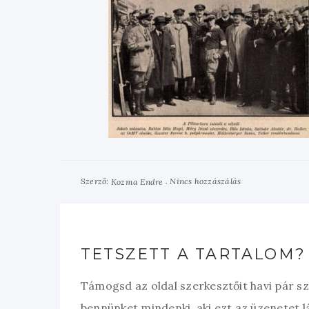
Szerző:
Nincs hozzászálás
Kozma Endre
TETSZETT A TARTALOM?
Támogsd az oldal szerkesztőit havi pár s
bennünket mindenki, aki ezt az üzenetet l