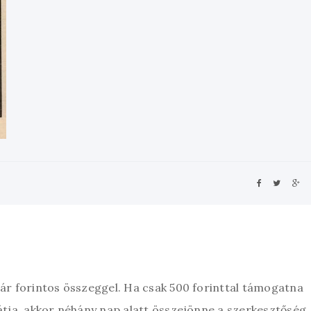
zár forintos összeggel. Ha csak 500 forinttal támogatna
átja, akkor néhány nap alatt összejönne a szerkesztőség