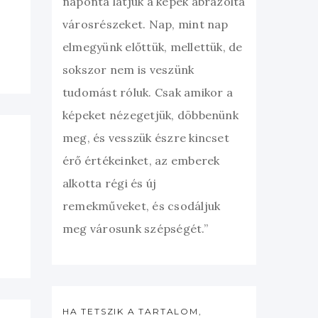
naponta látjuk a képek ábrázolta
városrészeket. Nap, mint nap
elmegyünk előttük, mellettük, de
sokszor nem is veszünk
tudomást róluk. Csak amikor a
képeket nézegetjük, döbbenünk
meg, és vesszük észre kincset
érő értékeinket, az emberek
alkotta régi és új
remekműveket, és csodáljuk
meg városunk szépségét.”
HA TETSZIK A TARTALOM,