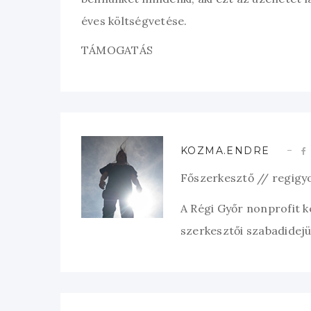
éves költségvetése.
TÁMOGATÁS
KOZMA.ENDRE
Főszerkesztő // regigy
A Régi Győr nonprofit 
szerkesztői szabadidejük