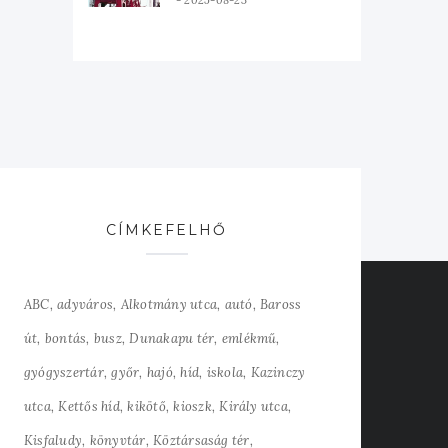
2025-08-23
CÍMKEFELHŐ
ABC
adyváros
Alkotmány utca
autó
Baross
út
bontás
busz
Dunakapu tér
emlékmű
gyógyszertár
győr
hajó
híd
iskola
Kazinczy
utca
Kettős híd
kikötő
kioszk
Király utca
Kisfaludy
könyvtár
Köztársaság tér