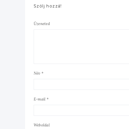
Szólj hozzá!
Üzeneted
Név *
E-mail *
Weboldal