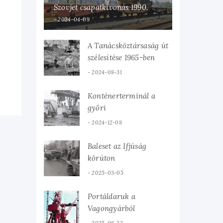
Szovjet csapatkivonás 1990.
2024-04-09
A Tanácsköztársaság út
szélesítése 1965-ben
2024-08-31
Konténerterminál a
győri
teherpályaudvaron
2024-12-08
Baleset az Ifjúság
körúton
2025-03-05
Portáldaruk a
Vagongyárból