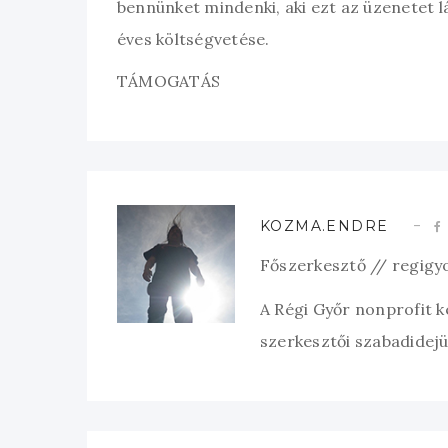
bennünket mindenki, aki ezt az üzenetet l
éves költségvetése.
TÁMOGATÁS
KOZMA.ENDRE
Főszerkesztő // regigy
A Régi Győr nonprofit 
szerkesztői szabadidejük