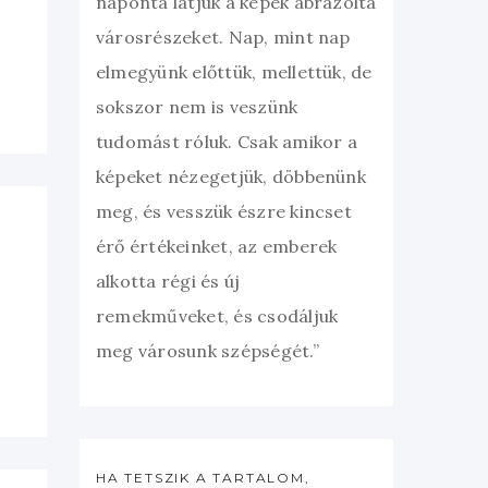
naponta látjuk a képek ábrázolta
városrészeket. Nap, mint nap
elmegyünk előttük, mellettük, de
sokszor nem is veszünk
tudomást róluk. Csak amikor a
képeket nézegetjük, döbbenünk
meg, és vesszük észre kincset
érő értékeinket, az emberek
alkotta régi és új
remekműveket, és csodáljuk
meg városunk szépségét.”
HA TETSZIK A TARTALOM,