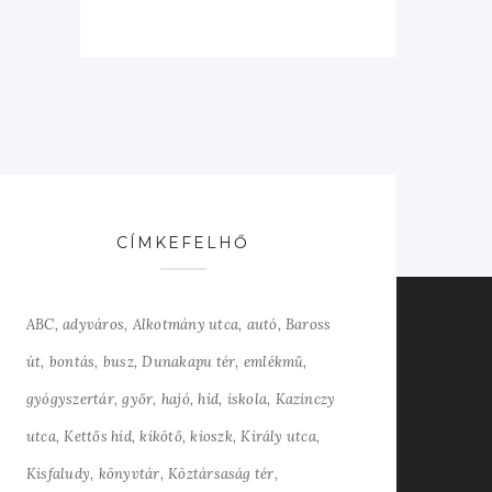
CÍMKEFELHŐ
ABC
adyváros
Alkotmány utca
autó
Baross
út
bontás
busz
Dunakapu tér
emlékmű
gyógyszertár
győr
hajó
híd
iskola
Kazinczy
utca
Kettős híd
kikötő
kioszk
Király utca
Kisfaludy
könyvtár
Köztársaság tér