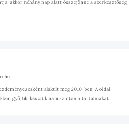
átja, akkor néhány nap alatt összejönne a szerkesztőség
or.hu
kezdeményezésként alakult meg 2010-ben. A oldal
ben gyűjtik, készítik napi szinten a tartalmakat.