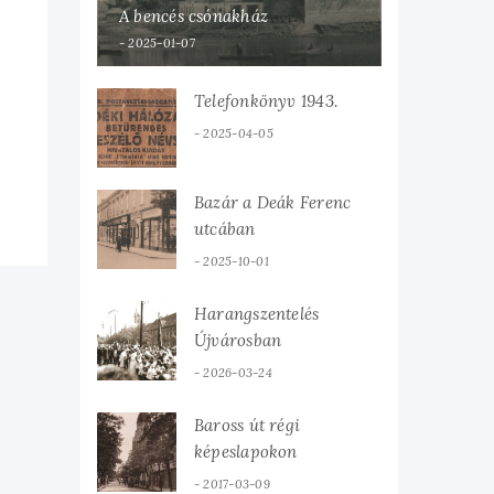
A bencés csónakház
2025-01-07
Telefonkönyv 1943.
2025-04-05
Bazár a Deák Ferenc
utcában
2025-10-01
Harangszentelés
Újvárosban
2026-03-24
Baross út régi
képeslapokon
2017-03-09