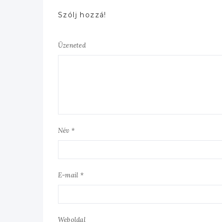
Szólj hozzá!
Üzeneted
Név *
E-mail *
Weboldal