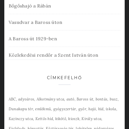
Bőgőshajó a Rábán
Vasudvar a Baross úton
A Baross út 1929-ben
Közlekedési rendőr a Szent István úton
CÍMKEFELHŐ
ABC
adyváros
Alkotmány utca
autó
Baross út
bontás
busz
Dunakapu tér
emlékmű
gyógyszertár
győr
hajó
híd
iskola
Kazinczy utca
Kettős híd
kikötő
kioszk
Király utca
Kisfaludy
könyvtár
Köztársaság tér
lakótelep
nádorváros