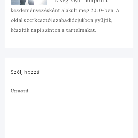
A Régi Győr nonprofit
kezdeményezésként alakult meg 2010-ben. A
oldal szerkesztői szabadidejükben gyűjtik,
készítik napi szinten a tartalmakat.
Szólj hozzá!
Üzeneted