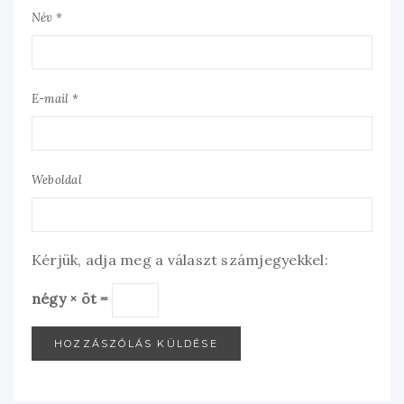
Név *
E-mail *
Weboldal
Kérjük, adja meg a választ számjegyekkel:
négy × öt =