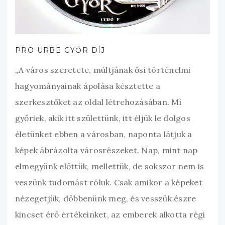
PRO URBE GYŐR DÍJ
„A város szeretete, múltjának ősi történelmi
hagyományainak ápolása késztette a
szerkesztőket az oldal létrehozásában. Mi
győriek, akik itt születtünk, itt éljük le dolgos
életünket ebben a városban, naponta látjuk a
képek ábrázolta városrészeket. Nap, mint nap
elmegyünk előttük, mellettük, de sokszor nem is
veszünk tudomást róluk. Csak amikor a képeket
nézegetjük, döbbenünk meg, és vesszük észre
kincset érő értékeinket, az emberek alkotta régi