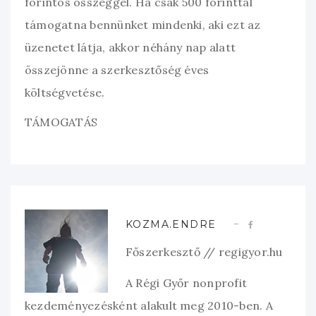
forintos összeggel. Ha csak 500 forinttal
támogatna bennünket mindenki, aki ezt az
üzenetet látja, akkor néhány nap alatt
összejönne a szerkesztőség éves
költségvetése.
TÁMOGATÁS
KOZMA.ENDRE
Főszerkesztő // regigyor.hu
A Régi Győr nonprofit
kezdeményezésként alakult meg 2010-ben. A