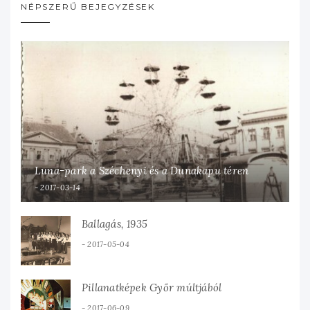
NÉPSZERŰ BEJEGYZÉSEK
Luna-park a Széchenyi és a Dunakapu téren
2017-03-14
Ballagás, 1935
2017-05-04
Pillanatképek Győr múltjából
2017-06-09