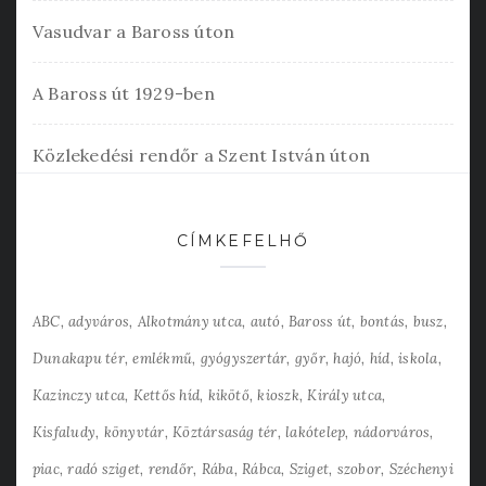
Vasudvar a Baross úton
A Baross út 1929-ben
Közlekedési rendőr a Szent István úton
CÍMKEFELHŐ
ABC
adyváros
Alkotmány utca
autó
Baross út
bontás
busz
Dunakapu tér
emlékmű
gyógyszertár
győr
hajó
híd
iskola
Kazinczy utca
Kettős híd
kikötő
kioszk
Király utca
Kisfaludy
könyvtár
Köztársaság tér
lakótelep
nádorváros
piac
radó sziget
rendőr
Rába
Rábca
Sziget
szobor
Széchenyi