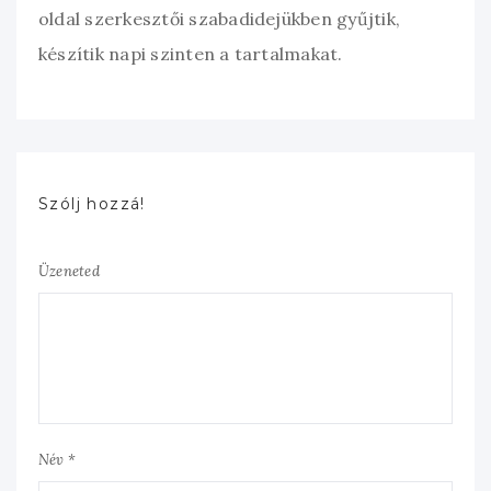
oldal szerkesztői szabadidejükben gyűjtik,
készítik napi szinten a tartalmakat.
Szólj hozzá!
Üzeneted
Név *