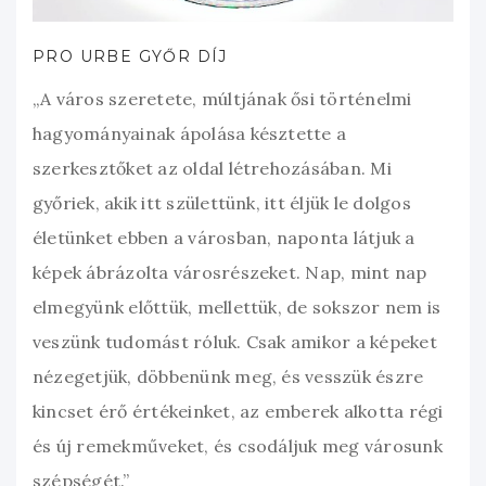
PRO URBE GYŐR DÍJ
„A város szeretete, múltjának ősi történelmi
hagyományainak ápolása késztette a
szerkesztőket az oldal létrehozásában. Mi
győriek, akik itt születtünk, itt éljük le dolgos
életünket ebben a városban, naponta látjuk a
képek ábrázolta városrészeket. Nap, mint nap
elmegyünk előttük, mellettük, de sokszor nem is
veszünk tudomást róluk. Csak amikor a képeket
nézegetjük, döbbenünk meg, és vesszük észre
kincset érő értékeinket, az emberek alkotta régi
és új remekműveket, és csodáljuk meg városunk
szépségét.”