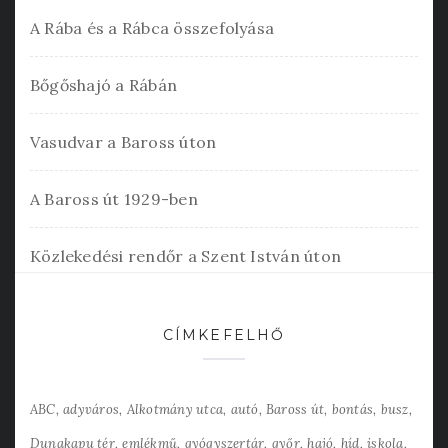
A Rába és a Rábca összefolyása
Bőgőshajó a Rábán
Vasudvar a Baross úton
A Baross út 1929-ben
Közlekedési rendőr a Szent István úton
CÍMKEFELHŐ
ABC
adyváros
Alkotmány utca
autó
Baross út
bontás
busz
Dunakapu tér
emlékmű
gyógyszertár
győr
hajó
híd
iskola