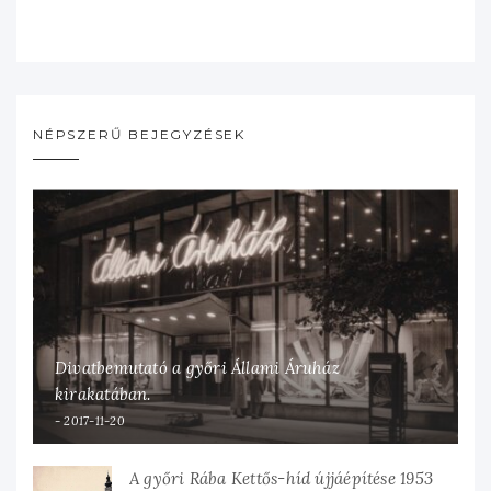
NÉPSZERŰ BEJEGYZÉSEK
Divatbemutató a győri Állami Áruház
kirakatában.
2017-11-20
A győri Rába Kettős-híd újjáépítése 1953