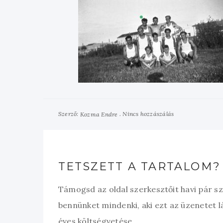
Szerző:
Nincs hozzászálás
Kozma Endre
TETSZETT A TARTALOM?
Támogsd az oldal szerkesztőit havi pár s
bennünket mindenki, aki ezt az üzenetet l
éves költségvetése.