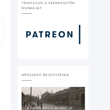
TÁMOGASD A SZERKESZTŐK
MUNKÁJÁT
NÉPSZERŰ BEJEGYZÉSEK
A Bartók Béla u. az 1960-as