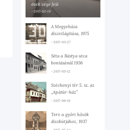
évek vége felé
2017-02-19
A Megyeháza
díszvilágítása, 1975
2017-03-27
Séta a Bástya utca
bontásánál 1936
2017-05-12
Széchenyi tér 5. sz. az
„Apátúr-ház”
2017-06-18
Terv a győri hősök
díszkútjához, 1937