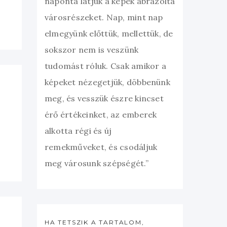
naponta látjuk a képek ábrázolta
városrészeket. Nap, mint nap
elmegyünk előttük, mellettük, de
sokszor nem is veszünk
tudomást róluk. Csak amikor a
képeket nézegetjük, döbbenünk
meg, és vesszük észre kincset
érő értékeinket, az emberek
alkotta régi és új
remekműveket, és csodáljuk
meg városunk szépségét.”
HA TETSZIK A TARTALOM,