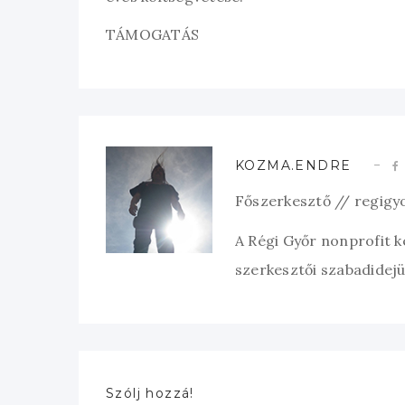
TÁMOGATÁS
KOZMA.ENDRE
Főszerkesztő // regigy
A Régi Győr nonprofit 
szerkesztői szabadidejük
Szólj hozzá!