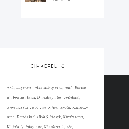
2017-07-24
CÍMKEFELHŐ
ABC
adyváros
Alkotmány utca
autó
Baross
út
bontás
busz
Dunakapu tér
emlékmű
gyógyszertár
győr
hajó
híd
iskola
Kazinczy
utca
Kettős híd
kikötő
kioszk
Király utca
Kisfaludy
könyvtár
Köztársaság tér