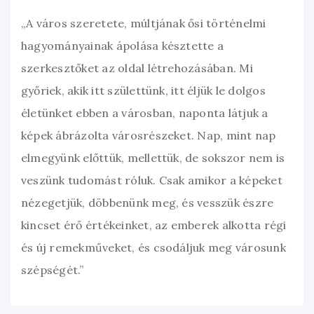
„A város szeretete, múltjának ősi történelmi
hagyományainak ápolása késztette a
szerkesztőket az oldal létrehozásában. Mi
győriek, akik itt születtünk, itt éljük le dolgos
életünket ebben a városban, naponta látjuk a
képek ábrázolta városrészeket. Nap, mint nap
elmegyünk előttük, mellettük, de sokszor nem is
veszünk tudomást róluk. Csak amikor a képeket
nézegetjük, döbbenünk meg, és vesszük észre
kincset érő értékeinket, az emberek alkotta régi
és új remekműveket, és csodáljuk meg városunk
szépségét.”