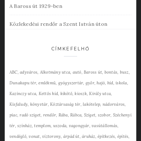
A Baross út 1929-ben
Közlekedési rendőr a Szent István úton
CÍMKEFELHŐ
ABC
adyváros
Alkotmány utca
autó
Baross út
bontás
busz
Dunakapu tér
emlékmű
gyógyszertár
győr
hajó
híd
iskola
Kazinczy utca
Kettős híd
kikötő
kioszk
Király utca
Kisfaludy
könyvtár
Köztársaság tér
lakótelep
nádorváros
piac
radó sziget
rendőr
Rába
Rábca
Sziget
szobor
Széchenyi
tér
színház
templom
uszoda
vagongyár
vasútállomás
vendéglő
vonat
víztorony
árpád út
áruház
építkezés
építés