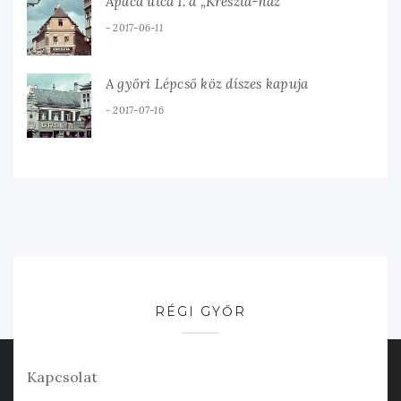
Apáca utca 1. a „Kreszta-ház”
2017-06-11
A győri Lépcső köz díszes kapuja
2017-07-16
RÉGI GYŐR
Kapcsolat