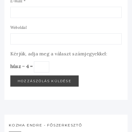
E-mail *
Weboldal
Kérjük, adja meg a választ számjegyekkel:
húsz − 4 =
KOZMA ENDRE - FŐSZERKESZTŐ