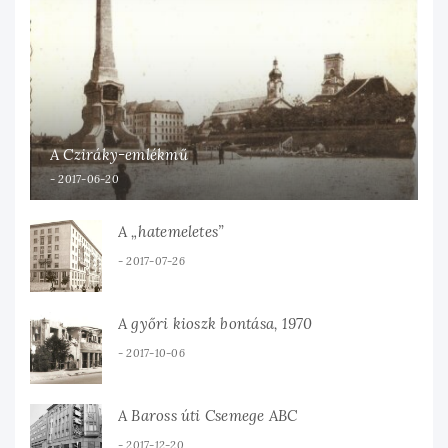
A Cziráky-emlékmű
2017-06-20
A „hatemeletes”
2017-07-26
A győri kioszk bontása, 1970
2017-10-06
A Baross úti Csemege ABC
2017-12-20