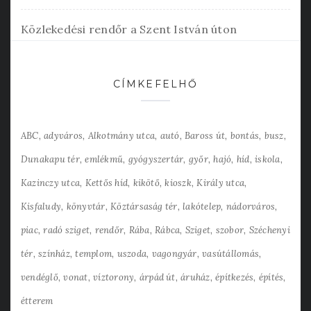
Közlekedési rendőr a Szent István úton
CÍMKEFELHŐ
ABC
adyváros
Alkotmány utca
autó
Baross út
bontás
busz
Dunakapu tér
emlékmű
gyógyszertár
győr
hajó
híd
iskola
Kazinczy utca
Kettős híd
kikötő
kioszk
Király utca
Kisfaludy
könyvtár
Köztársaság tér
lakótelep
nádorváros
piac
radó sziget
rendőr
Rába
Rábca
Sziget
szobor
Széchenyi
tér
színház
templom
uszoda
vagongyár
vasútállomás
vendéglő
vonat
víztorony
árpád út
áruház
építkezés
építés
étterem