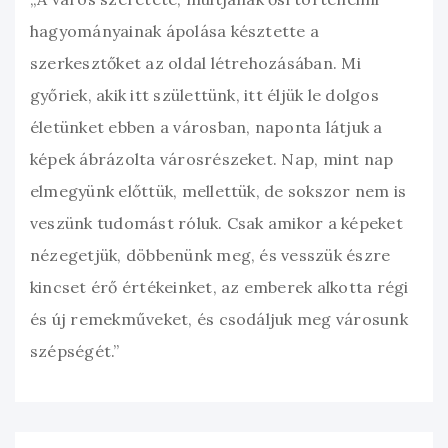
hagyományainak ápolása késztette a
szerkesztőket az oldal létrehozásában. Mi
győriek, akik itt születtünk, itt éljük le dolgos
életünket ebben a városban, naponta látjuk a
képek ábrázolta városrészeket. Nap, mint nap
elmegyünk előttük, mellettük, de sokszor nem is
veszünk tudomást róluk. Csak amikor a képeket
nézegetjük, döbbenünk meg, és vesszük észre
kincset érő értékeinket, az emberek alkotta régi
és új remekműveket, és csodáljuk meg városunk
szépségét.”