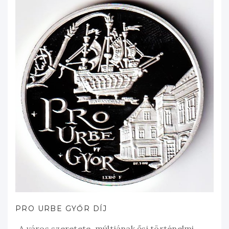
PRO URBE GYŐR DÍJ
„A város szeretete, múltjának ősi történelmi