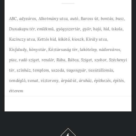
ABC
adyváros
Alkotmány utca
autó
Baross út
bontás
busz
Dunakapu tér
emlékmű
gyógyszertár
győr
hajó
híd
iskola
Kazinczy utca
Kettős híd
kikötő
kioszk
Király utca
Kisfaludy
könyvtár
Köztársaság tér
lakótelep
nádorváros
piac
radó sziget
rendőr
Rába
Rábca
Sziget
szobor
Széchenyi
tér
színház
templom
uszoda
vagongyár
vasútállomás
vendéglő
vonat
víztorony
árpád út
áruház
építkezés
építés
étterem