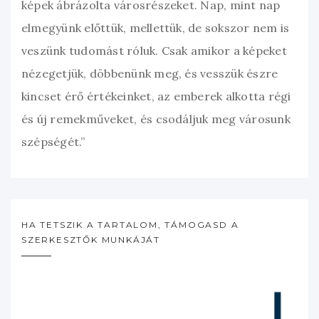
képek ábrázolta városrészeket. Nap, mint nap
elmegyünk előttük, mellettük, de sokszor nem is
veszünk tudomást róluk. Csak amikor a képeket
nézegetjük, döbbenünk meg, és vesszük észre
kincset érő értékeinket, az emberek alkotta régi
és új remekműveket, és csodáljuk meg városunk
szépségét.”
HA TETSZIK A TARTALOM, TÁMOGASD A
SZERKESZTŐK MUNKÁJÁT