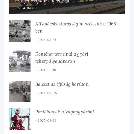
Szovjet csapatkivonás 1990.
2024-04-09
A Tanácsköztársaság út szélesítése 1965-
ben
2024-08-31
Konténerterminál a győri
teherpályaudvaron
2024-12-08
Baleset az Ifjúság körúton
2025-03-05
Portáldaruk a Vagongyárból
2025-08-23