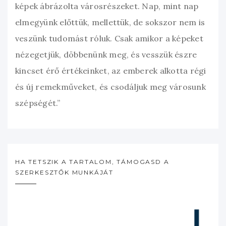
képek ábrázolta városrészeket. Nap, mint nap
elmegyünk előttük, mellettük, de sokszor nem is
veszünk tudomást róluk. Csak amikor a képeket
nézegetjük, döbbenünk meg, és vesszük észre
kincset érő értékeinket, az emberek alkotta régi
és új remekműveket, és csodáljuk meg városunk
szépségét.”
HA TETSZIK A TARTALOM, TÁMOGASD A
SZERKESZTŐK MUNKÁJÁT