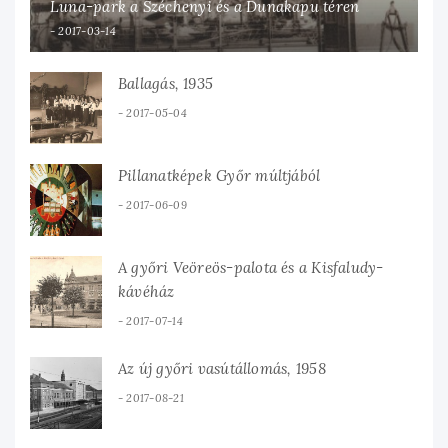
Luna-park a Széchenyi és a Dunakapu téren
2017-03-14
Ballagás, 1935
2017-05-04
Pillanatképek Győr múltjából
2017-06-09
A győri Veöreös-palota és a Kisfaludy-
kávéház
2017-07-14
Az új győri vasútállomás, 1958
2017-08-21