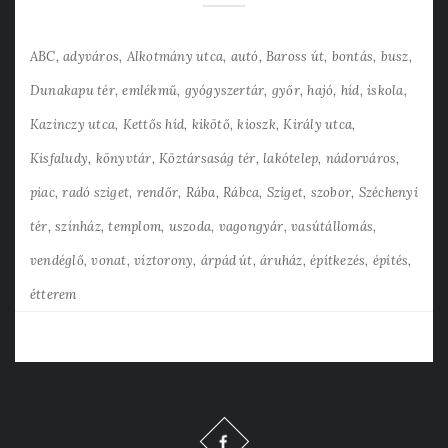
ABC
adyváros
Alkotmány utca
autó
Baross út
bontás
busz
Dunakapu tér
emlékmű
gyógyszertár
győr
hajó
híd
iskola
Kazinczy utca
Kettős híd
kikötő
kioszk
Király utca
Kisfaludy
könyvtár
Köztársaság tér
lakótelep
nádorváros
piac
radó sziget
rendőr
Rába
Rábca
Sziget
szobor
Széchenyi
tér
színház
templom
uszoda
vagongyár
vasútállomás
vendéglő
vonat
víztorony
árpád út
áruház
építkezés
építés
étterem