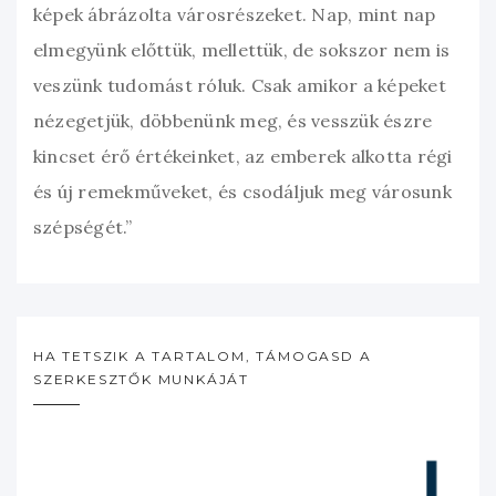
képek ábrázolta városrészeket. Nap, mint nap
elmegyünk előttük, mellettük, de sokszor nem is
veszünk tudomást róluk. Csak amikor a képeket
nézegetjük, döbbenünk meg, és vesszük észre
kincset érő értékeinket, az emberek alkotta régi
és új remekműveket, és csodáljuk meg városunk
szépségét.”
HA TETSZIK A TARTALOM, TÁMOGASD A
SZERKESZTŐK MUNKÁJÁT