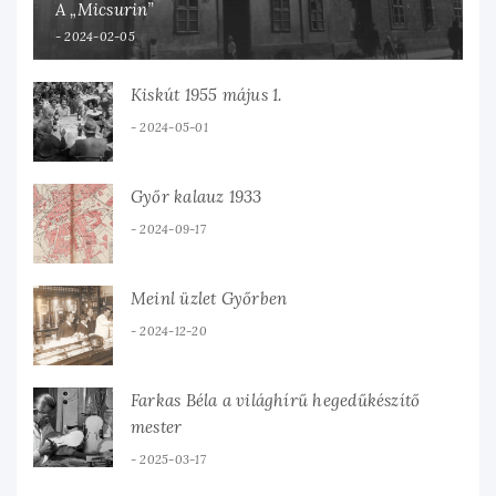
A „Micsurin”
2024-02-05
Kiskút 1955 május 1.
2024-05-01
Győr kalauz 1933
2024-09-17
Meinl üzlet Győrben
2024-12-20
Farkas Béla a világhírű hegedűkészítő
mester
2025-03-17