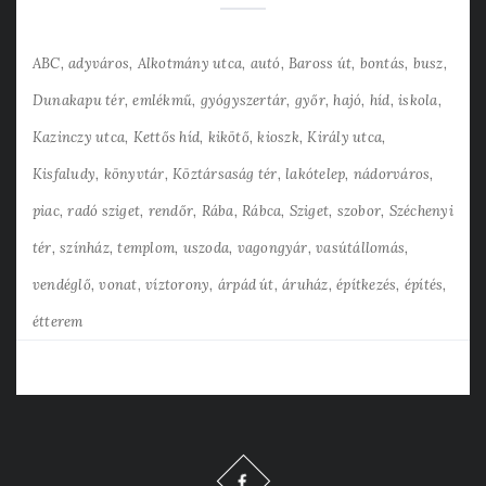
ABC
adyváros
Alkotmány utca
autó
Baross út
bontás
busz
Dunakapu tér
emlékmű
gyógyszertár
győr
hajó
híd
iskola
Kazinczy utca
Kettős híd
kikötő
kioszk
Király utca
Kisfaludy
könyvtár
Köztársaság tér
lakótelep
nádorváros
piac
radó sziget
rendőr
Rába
Rábca
Sziget
szobor
Széchenyi
tér
színház
templom
uszoda
vagongyár
vasútállomás
vendéglő
vonat
víztorony
árpád út
áruház
építkezés
építés
étterem