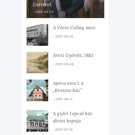
Endrével
2015-04-29
A Vörös Csillag mozi
2017-03-18
Árvíz Győrött, 1883
2017-05-06
Apáca utca 1. a
„Kreszta-ház”
2017-06-11
A győri Lépcső köz
díszes kapuja
2017-07-16