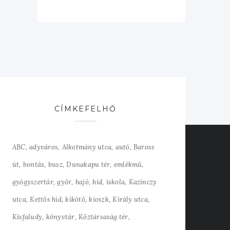
CÍMKEFELHŐ
ABC
adyváros
Alkotmány utca
autó
Baross
út
bontás
busz
Dunakapu tér
emlékmű
gyógyszertár
győr
hajó
híd
iskola
Kazinczy
utca
Kettős híd
kikötő
kioszk
Király utca
Kisfaludy
könyvtár
Köztársaság tér