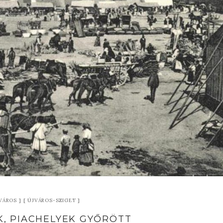
VÁROS
ÚJVÁROS-SZIGET
, PIACHELYEK GYŐRÖTT