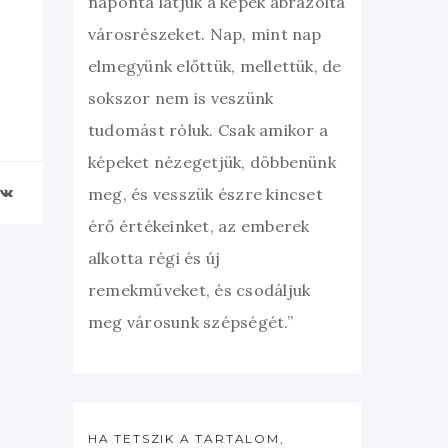
naponta látjuk a képek ábrázolta
városrészeket. Nap, mint nap
elmegyünk előttük, mellettük, de
sokszor nem is veszünk
tudomást róluk. Csak amikor a
képeket nézegetjük, döbbenünk
meg, és vesszük észre kincset
érő értékeinket, az emberek
alkotta régi és új
remekműveket, és csodáljuk
meg városunk szépségét.”
HA TETSZIK A TARTALOM,