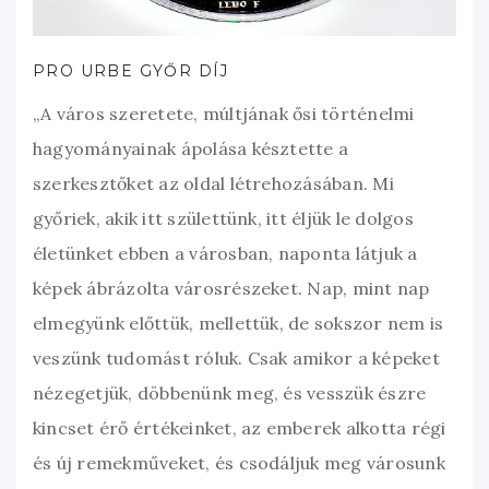
PRO URBE GYŐR DÍJ
„A város szeretete, múltjának ősi történelmi
hagyományainak ápolása késztette a
szerkesztőket az oldal létrehozásában. Mi
győriek, akik itt születtünk, itt éljük le dolgos
életünket ebben a városban, naponta látjuk a
képek ábrázolta városrészeket. Nap, mint nap
elmegyünk előttük, mellettük, de sokszor nem is
veszünk tudomást róluk. Csak amikor a képeket
nézegetjük, döbbenünk meg, és vesszük észre
kincset érő értékeinket, az emberek alkotta régi
és új remekműveket, és csodáljuk meg városunk