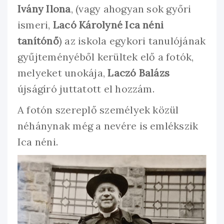
Ivány Ilona
, (vagy ahogyan sok győri
ismeri,
Lacó Károlyné Ica néni
tanítónő
) az iskola egykori tanulójának
gyűjteményéből kerültek elő a fotók,
melyeket unokája,
Laczó Balázs
újságíró juttatott el hozzám.
A fotón szereplő személyek közül
néhánynak még a nevére is emlékszik
Ica néni.