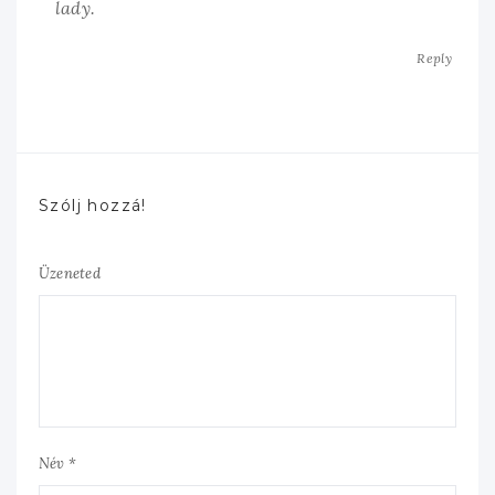
lady.
Reply
Szólj hozzá!
Üzeneted
Név *