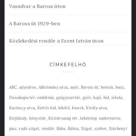
Vasudvar a Baross úton
A Baross út 1929-ben
Közlekedési rendőr a Szent István úton
CÍMKEFELHŐ
ABC
adyváros
Alkotmány utca
autó
Baross út
bontás
busz
Dunakapu tér
emlékmű
gyógyszertár
győr
hajó
híd
iskola
Kazinczy utca
Kettős híd
kikötő
kioszk
Király utca
Kisfaludy
könyvtár
Köztársaság tér
lakótelep
nádorváros
piac
radó sziget
rendőr
Rába
Rábca
Sziget
szobor
Széchenyi