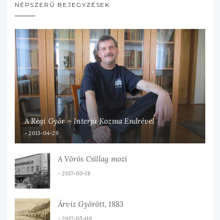
NÉPSZERŰ BEJEGYZÉSEK
A Régi Győr – Interjú Kozma Endrével
2015-04-29
A Vörös Csillag mozi
2017-03-18
Árvíz Győrött, 1883
2017-05-06