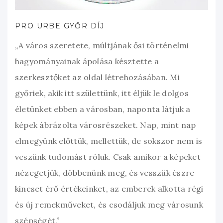
PRO URBE GYŐR DÍJ
„A város szeretete, múltjának ősi történelmi
hagyományainak ápolása késztette a
szerkesztőket az oldal létrehozásában. Mi
győriek, akik itt születtünk, itt éljük le dolgos
életünket ebben a városban, naponta látjuk a
képek ábrázolta városrészeket. Nap, mint nap
elmegyünk előttük, mellettük, de sokszor nem is
veszünk tudomást róluk. Csak amikor a képeket
nézegetjük, döbbenünk meg, és vesszük észre
kincset érő értékeinket, az emberek alkotta régi
és új remekműveket, és csodáljuk meg városunk
szépségét.”