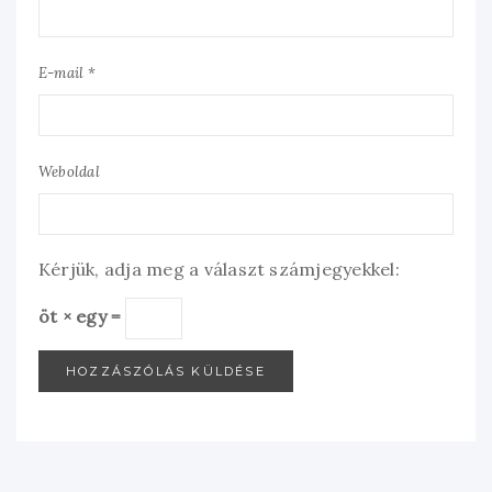
E-mail *
Weboldal
Kérjük, adja meg a választ számjegyekkel:
öt × egy =