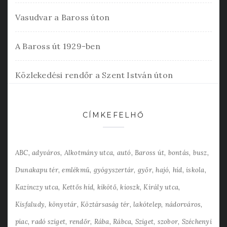
Vasudvar a Baross úton
A Baross út 1929-ben
Közlekedési rendőr a Szent István úton
CÍMKEFELHŐ
ABC
adyváros
Alkotmány utca
autó
Baross út
bontás
busz
Dunakapu tér
emlékmű
gyógyszertár
győr
hajó
híd
iskola
Kazinczy utca
Kettős híd
kikötő
kioszk
Király utca
Kisfaludy
könyvtár
Köztársaság tér
lakótelep
nádorváros
piac
radó sziget
rendőr
Rába
Rábca
Sziget
szobor
Széchenyi