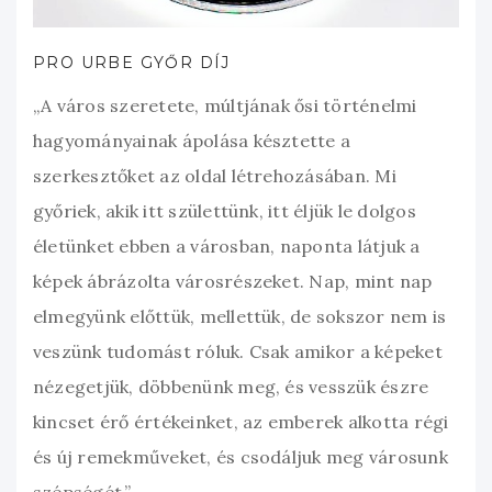
PRO URBE GYŐR DÍJ
„A város szeretete, múltjának ősi történelmi
hagyományainak ápolása késztette a
szerkesztőket az oldal létrehozásában. Mi
győriek, akik itt születtünk, itt éljük le dolgos
életünket ebben a városban, naponta látjuk a
képek ábrázolta városrészeket. Nap, mint nap
elmegyünk előttük, mellettük, de sokszor nem is
veszünk tudomást róluk. Csak amikor a képeket
nézegetjük, döbbenünk meg, és vesszük észre
kincset érő értékeinket, az emberek alkotta régi
és új remekműveket, és csodáljuk meg városunk