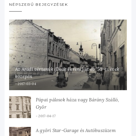
NÉPSZERŰ BEJEGYZÉSEK
Az Aradi vértanúk (Deák Ferenc) út az ’50-es évek
közepén
2017-03-04
Pápai pálosok háza vagy Bárány Szálló,
Győr
2017-04-17
A győri Star-Garage és Autóbuszüzem