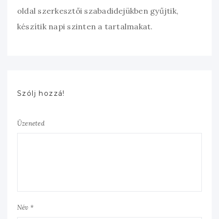
oldal szerkesztői szabadidejükben gyűjtik,
készítik napi szinten a tartalmakat.
Szólj hozzá!
Üzeneted
Név *