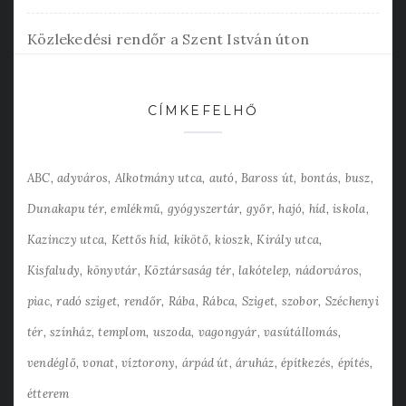
Közlekedési rendőr a Szent István úton
CÍMKEFELHŐ
ABC
adyváros
Alkotmány utca
autó
Baross út
bontás
busz
Dunakapu tér
emlékmű
gyógyszertár
győr
hajó
híd
iskola
Kazinczy utca
Kettős híd
kikötő
kioszk
Király utca
Kisfaludy
könyvtár
Köztársaság tér
lakótelep
nádorváros
piac
radó sziget
rendőr
Rába
Rábca
Sziget
szobor
Széchenyi
tér
színház
templom
uszoda
vagongyár
vasútállomás
vendéglő
vonat
víztorony
árpád út
áruház
építkezés
építés
étterem