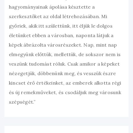
hagyományainak ápolása késztette a
szerkesztőket az oldal létrehozásában. Mi
győriek, akik itt születtünk, itt éljük le dolgos
életünket ebben a városban, naponta látjuk a
képek ábrázolta városrészeket. Nap, mint nap
elmegyünk előttük, mellettük, de sokszor nem is
veszünk tudomást róluk. Csak amikor a képeket
nézegetjük, döbbenünk meg, és vesszük észre
kincset érő értékeinket, az emberek alkotta régi
és új remekműveket, és csodáljuk meg városunk
szépségét.”