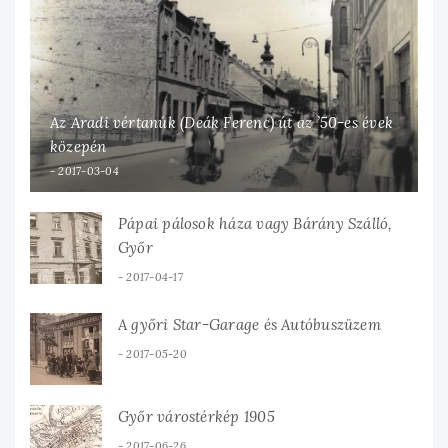
Az Aradi vértanúk (Deák Ferenc) út az ’50-es évek
közepén
2017-03-04
Pápai pálosok háza vagy Bárány Szálló,
Győr
2017-04-17
A győri Star-Garage és Autóbuszüzem
2017-05-20
Győr várostérkép 1905
2017-06-26