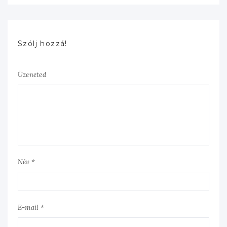
Szólj hozzá!
Üzeneted
Név *
E-mail *