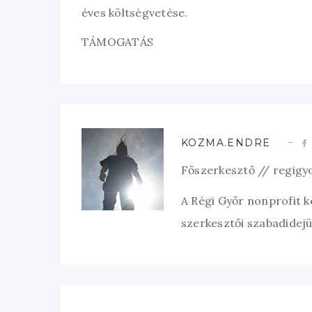
éves költségvetése.
TÁMOGATÁS
KOZMA.ENDRE
Főszerkesztő // regigy
A Régi Győr nonprofit 
szerkesztői szabadidejük