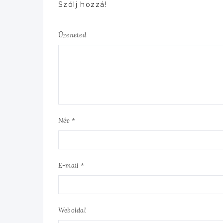
Szólj hozzá!
Üzeneted
Név *
E-mail *
Weboldal