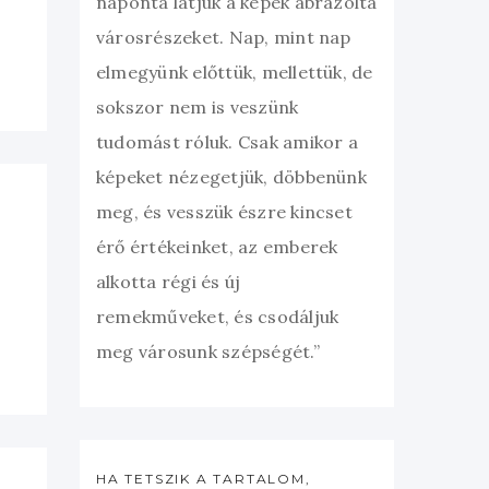
naponta látjuk a képek ábrázolta
városrészeket. Nap, mint nap
elmegyünk előttük, mellettük, de
sokszor nem is veszünk
tudomást róluk. Csak amikor a
képeket nézegetjük, döbbenünk
meg, és vesszük észre kincset
érő értékeinket, az emberek
alkotta régi és új
remekműveket, és csodáljuk
meg városunk szépségét.”
HA TETSZIK A TARTALOM,