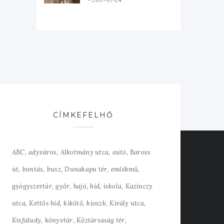
2017-07-24
CÍMKEFELHŐ
ABC
adyváros
Alkotmány utca
autó
Baross
út
bontás
busz
Dunakapu tér
emlékmű
gyógyszertár
győr
hajó
híd
iskola
Kazinczy
utca
Kettős híd
kikötő
kioszk
Király utca
Kisfaludy
könyvtár
Köztársaság tér