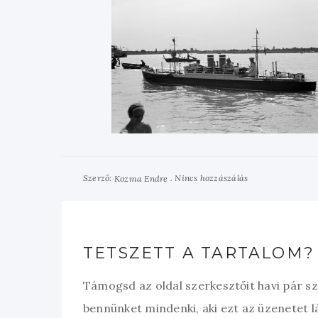
Szerző:
Nincs hozzászálás
Kozma Endre
TETSZETT A TARTALOM?
Támogsd az oldal szerkesztőit havi pár s
bennünket mindenki, aki ezt az üzenetet l