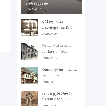
évek vége felé
2017-02-19
A Megyeháza
díszvilágítása, 1975
2017-03-27
Séta a Bástya utca
bontásánál 1936
2017-05-12
Széchenyi tér 5. sz. az
„Apátúr-ház”
2017-06-18
Terv a győri hősök
díszkútjához, 1937