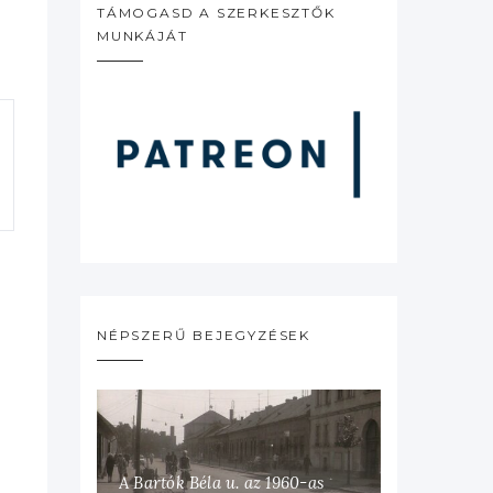
TÁMOGASD A SZERKESZTŐK
MUNKÁJÁT
NÉPSZERŰ BEJEGYZÉSEK
A Bartók Béla u. az 1960-as