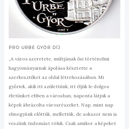
PRO URBE GYŐR DÍJ
„A város szeretete, múltjának ősi történelmi
hagyományainak ápolása késztette a
szerkesztőket az oldal létrehozásában. Mi
győriek, akik itt születtünk, itt éljük le dolgos
életünket ebben a városban, naponta látjuk a
képek ábrázolta városrészeket. Nap, mint nap
elmegyünk előttük, mellettük, de sokszor nem is
veszünk tudomást róluk. Csak amikor a képeket