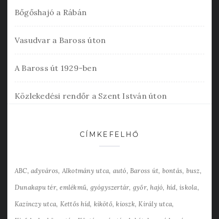
Bőgőshajó a Rábán
Vasudvar a Baross úton
A Baross út 1929-ben
Közlekedési rendőr a Szent István úton
CÍMKEFELHŐ
ABC
adyváros
Alkotmány utca
autó
Baross út
bontás
busz
Dunakapu tér
emlékmű
gyógyszertár
győr
hajó
híd
iskola
Kazinczy utca
Kettős híd
kikötő
kioszk
Király utca