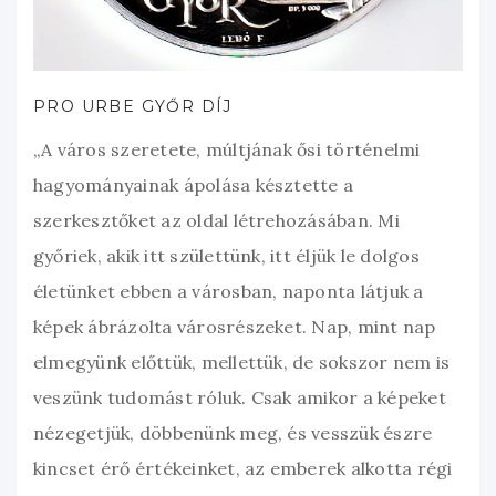
PRO URBE GYŐR DÍJ
„A város szeretete, múltjának ősi történelmi
hagyományainak ápolása késztette a
szerkesztőket az oldal létrehozásában. Mi
győriek, akik itt születtünk, itt éljük le dolgos
életünket ebben a városban, naponta látjuk a
képek ábrázolta városrészeket. Nap, mint nap
elmegyünk előttük, mellettük, de sokszor nem is
veszünk tudomást róluk. Csak amikor a képeket
nézegetjük, döbbenünk meg, és vesszük észre
kincset érő értékeinket, az emberek alkotta régi