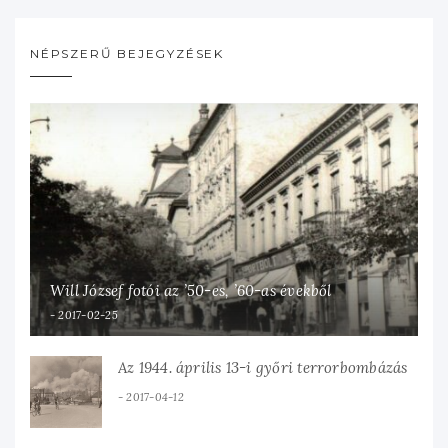
NÉPSZERŰ BEJEGYZÉSEK
Will József fotói az ’50-es, ’60-as évekből
2017-02-25
Az 1944. április 13-i győri terrorbombázás
2017-04-12