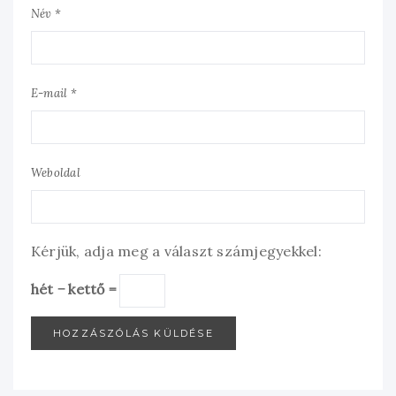
Név *
E-mail *
Weboldal
Kérjük, adja meg a választ számjegyekkel:
hét − kettő =