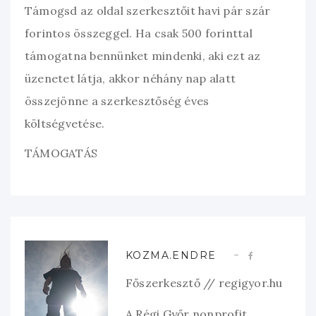
Támogsd az oldal szerkesztőit havi pár szár
forintos összeggel. Ha csak 500 forinttal
támogatna bennünket mindenki, aki ezt az
üzenetet látja, akkor néhány nap alatt
összejönne a szerkesztőség éves
költségvetése.
TÁMOGATÁS
KOZMA.ENDRE
Főszerkesztő // regigyor.hu
A Régi Győr nonprofit