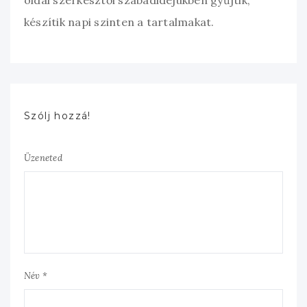
oldal szerkesztői szabadidejükben gyűjtik,
készítik napi szinten a tartalmakat.
Szólj hozzá!
Üzeneted
Név *