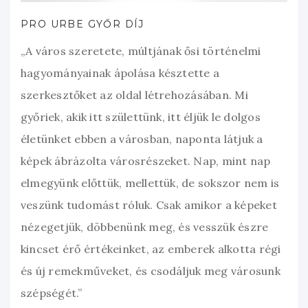
PRO URBE GYŐR DÍJ
„A város szeretete, múltjának ősi történelmi
hagyományainak ápolása késztette a
szerkesztőket az oldal létrehozásában. Mi
győriek, akik itt születtünk, itt éljük le dolgos
életünket ebben a városban, naponta látjuk a
képek ábrázolta városrészeket. Nap, mint nap
elmegyünk előttük, mellettük, de sokszor nem is
veszünk tudomást róluk. Csak amikor a képeket
nézegetjük, döbbenünk meg, és vesszük észre
kincset érő értékeinket, az emberek alkotta régi
és új remekműveket, és csodáljuk meg városunk
szépségét.”