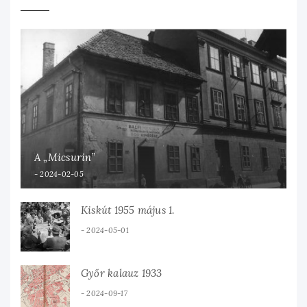
A „Micsurin”
2024-02-05
Kiskút 1955 május 1.
2024-05-01
Győr kalauz 1933
2024-09-17