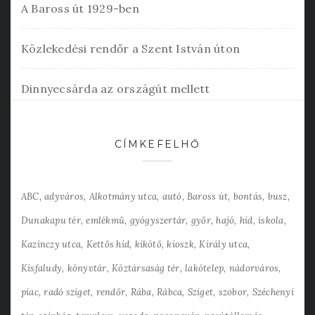
A Baross út 1929-ben
Közlekedési rendőr a Szent István úton
Dinnyecsárda az országút mellett
CÍMKEFELHŐ
ABC
adyváros
Alkotmány utca
autó
Baross út
bontás
busz
Dunakapu tér
emlékmű
gyógyszertár
győr
hajó
híd
iskola
Kazinczy utca
Kettős híd
kikötő
kioszk
Király utca
Kisfaludy
könyvtár
Köztársaság tér
lakótelep
nádorváros
piac
radó sziget
rendőr
Rába
Rábca
Sziget
szobor
Széchenyi