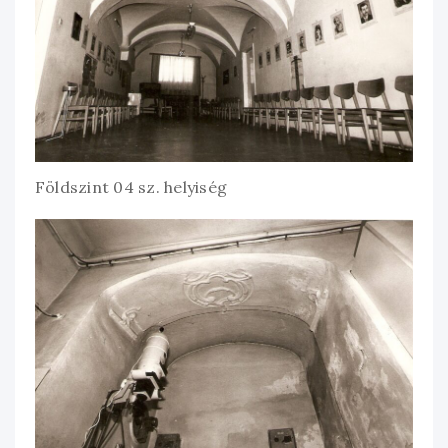
Földszint 04 sz. helyiség