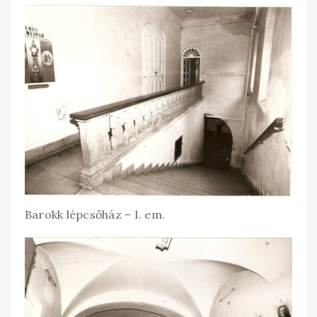
Barokk lépcsőház – I. em.