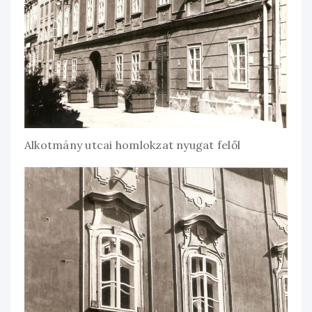
Alkotmány utcai homlokzat nyugat felől