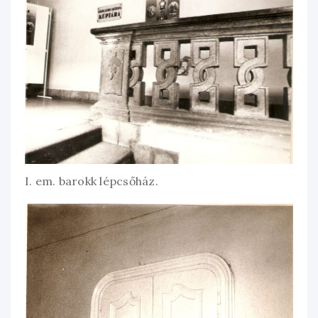
I. em. barokk lépcsőház.