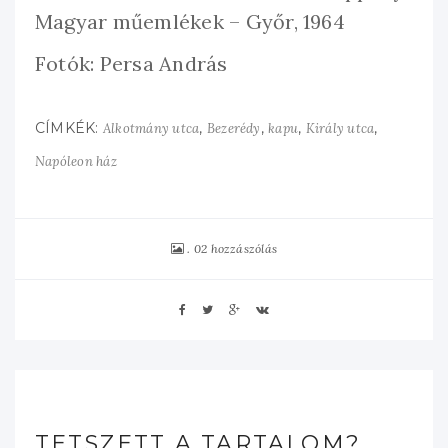
Magyar műemlékek – Győr, 1964
Fotók: Persa András
CÍMKÉK:
,
,
,
,
Alkotmány utca
Bezerédy
kapu
Király utca
Napóleon ház
02 hozzászólás
TETSZETT A TARTALOM?