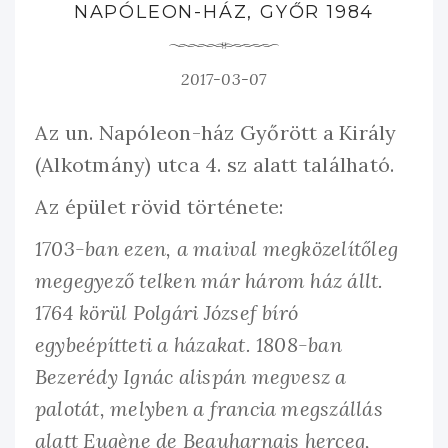
NAPÓLEON-HÁZ, GYŐR 1984
2017-03-07
Az un. Napóleon-ház Győrött a Király
(Alkotmány) utca 4. sz alatt található.
Az épület rövid története:
1703-ban ezen, a maival megközelítőleg
megegyező telken már három ház állt.
1764 körül Polgári József bíró
egybeépítteti a házakat. 1808-ban
Bezerédy Ignác alispán megvesz a
palotát, melyben a francia megszállás
alatt Eugène de Beauharnais herceg,