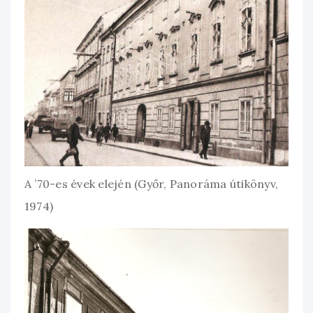
A ’70-es évek elején (Győr, Panoráma útikönyv,
1974)