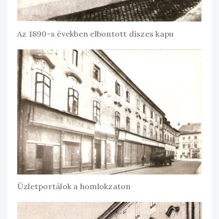
Az 1890-s években elbontott díszes kapu
Üzletportálok a homlokzaton