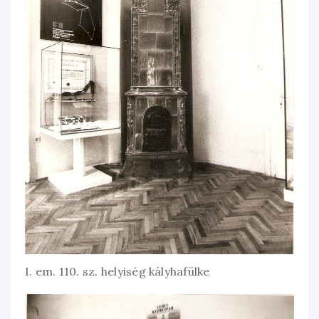
I. em. 110. sz. helyiség kályhafülke