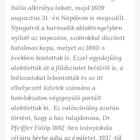
Itália alkirálya lakott, majd 1809
augusztus 31.-én Napóleon is megszállt.
Nyugatról a harmadik ablaktengelyben
nyílott az impozáns, szobrokkal díszített
hatalmas kapu, melyet az 1890-s
években bontottak le. Ezzel egyidejűleg
alakították át a földszintet belülről is, a
boltozatokat lebontották és az itt
elhelyezett üzletek számára a
homlokzaton végignyúló portált
alakítottak ki.. Ez valószínűleg azután
történt, hogy a ház tulajdonosa, Dr.
Pfeiffer Fülöp 1892-ben leányiskola
céljára bérbe adta az épületet. 1937-től