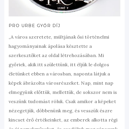
PRO URBE GYŐR DÍJ
„A város szeretete, múltjának ősi történelmi
hagyományainak ápolása késztette a
szerkesztőket az oldal létrehozásában. Mi
győriek, akik itt születtünk, itt éljük le dolgos
életünket ebben a városban, naponta látjuk a
képek ábrázolta városrészeket. Nap, mint nap
elmegyünk előttük, mellettük, de sokszor nem is
veszünk tudomást róluk. Csak amikor a képeket
nézegetjük, döbbenünk meg, és vesszük észre
kincset érő értékeinket, az emberek alkotta régi
és új remekműveket, és csodáljuk meg városunk