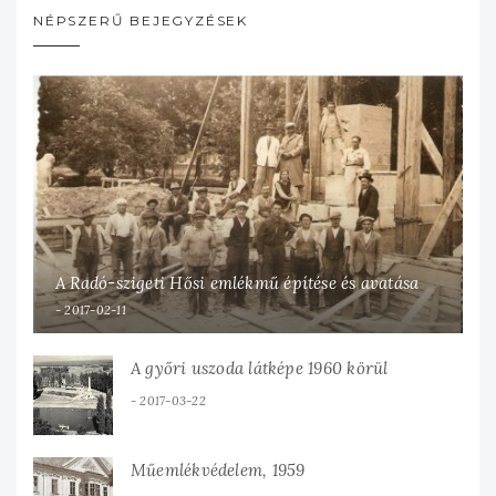
NÉPSZERŰ BEJEGYZÉSEK
A Radó-szigeti Hősi emlékmű építése és avatása
2017-02-11
A győri uszoda látképe 1960 körül
2017-03-22
Műemlékvédelem, 1959