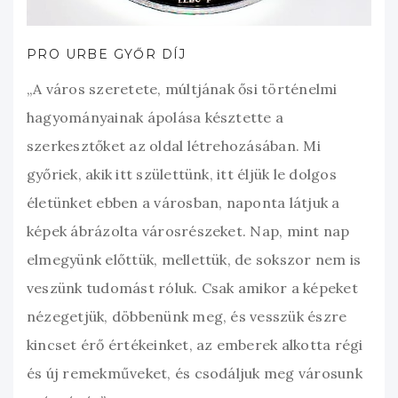
PRO URBE GYŐR DÍJ
„A város szeretete, múltjának ősi történelmi
hagyományainak ápolása késztette a
szerkesztőket az oldal létrehozásában. Mi
győriek, akik itt születtünk, itt éljük le dolgos
életünket ebben a városban, naponta látjuk a
képek ábrázolta városrészeket. Nap, mint nap
elmegyünk előttük, mellettük, de sokszor nem is
veszünk tudomást róluk. Csak amikor a képeket
nézegetjük, döbbenünk meg, és vesszük észre
kincset érő értékeinket, az emberek alkotta régi
és új remekműveket, és csodáljuk meg városunk