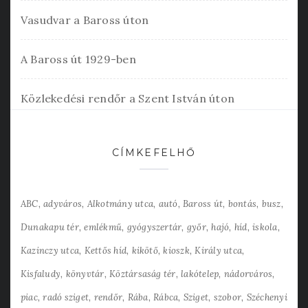
Vasudvar a Baross úton
A Baross út 1929-ben
Közlekedési rendőr a Szent István úton
CÍMKEFELHŐ
ABC
adyváros
Alkotmány utca
autó
Baross út
bontás
busz
Dunakapu tér
emlékmű
gyógyszertár
győr
hajó
híd
iskola
Kazinczy utca
Kettős híd
kikötő
kioszk
Király utca
Kisfaludy
könyvtár
Köztársaság tér
lakótelep
nádorváros
piac
radó sziget
rendőr
Rába
Rábca
Sziget
szobor
Széchenyi