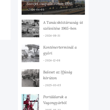
Szovjet csapatkivonás 1990.
2024-04-09
A Tanácsköztársaság út
szélesítése 1965-ben
2024-08-31
Konténerterminál a
győri
teherpályaudvaron
2024-12-08
Baleset az Ifjúság
körúton
2025-03-05
Portáldaruk a
Vagongyárból