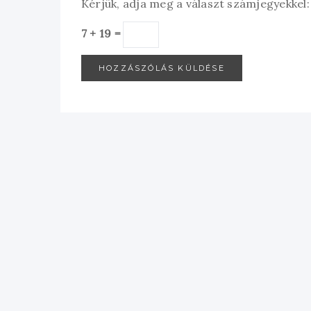
Kérjük, adja meg a választ számjegyekkel:
7 + 19 =