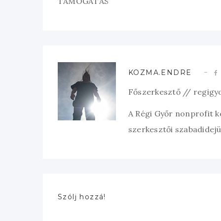
TÁMOGATÁS
KOZMA.ENDRE
Főszerkesztő // regigy
A Régi Győr nonprofit 
szerkesztői szabadidejük
Szólj hozzá!