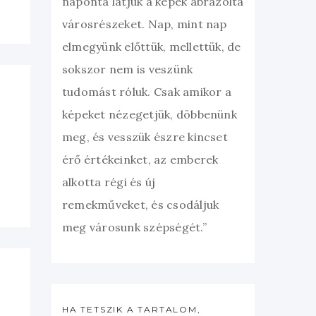
naponta látjuk a képek ábrázolta
városrészeket. Nap, mint nap
elmegyünk előttük, mellettük, de
sokszor nem is veszünk
tudomást róluk. Csak amikor a
képeket nézegetjük, döbbenünk
meg, és vesszük észre kincset
érő értékeinket, az emberek
alkotta régi és új
remekműveket, és csodáljuk
meg városunk szépségét.”
HA TETSZIK A TARTALOM,