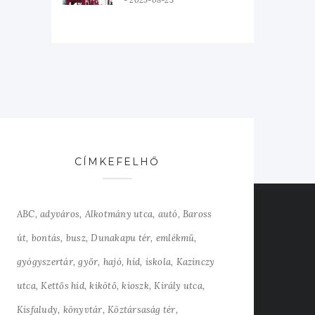
2025-08-23
CÍMKEFELHŐ
ABC
adyváros
Alkotmány utca
autó
Baross
út
bontás
busz
Dunakapu tér
emlékmű
gyógyszertár
győr
hajó
híd
iskola
Kazinczy
utca
Kettős híd
kikötő
kioszk
Király utca
Kisfaludy
könyvtár
Köztársaság tér