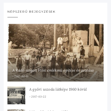
NÉPSZERŰ BEJEGYZÉSEK
A Radó-szigeti Hősi emlékmű építése és avatása
2017-02-11
A győri uszoda látképe 1960 körül
2017-03-22