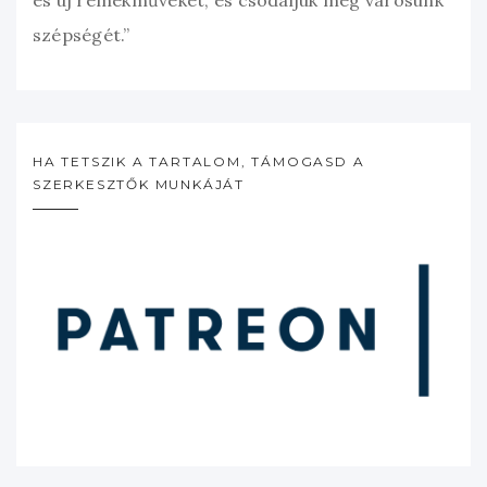
és új remekműveket, és csodáljuk meg városunk
szépségét.”
HA TETSZIK A TARTALOM, TÁMOGASD A
SZERKESZTŐK MUNKÁJÁT