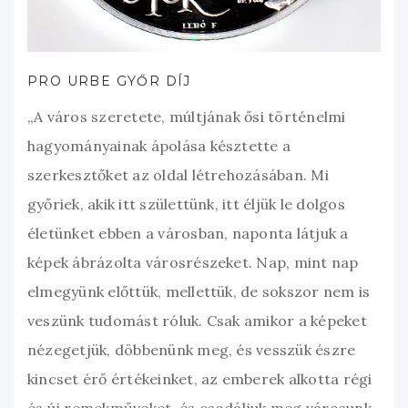
PRO URBE GYŐR DÍJ
„A város szeretete, múltjának ősi történelmi
hagyományainak ápolása késztette a
szerkesztőket az oldal létrehozásában. Mi
győriek, akik itt születtünk, itt éljük le dolgos
életünket ebben a városban, naponta látjuk a
képek ábrázolta városrészeket. Nap, mint nap
elmegyünk előttük, mellettük, de sokszor nem is
veszünk tudomást róluk. Csak amikor a képeket
nézegetjük, döbbenünk meg, és vesszük észre
kincset érő értékeinket, az emberek alkotta régi