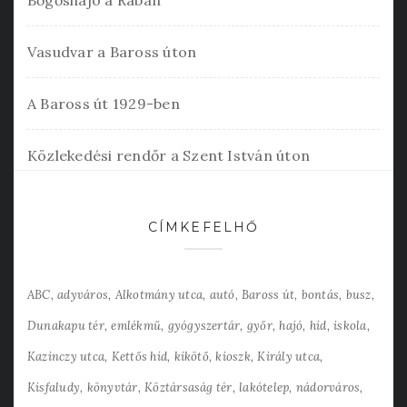
Bőgőshajó a Rábán
Vasudvar a Baross úton
A Baross út 1929-ben
Közlekedési rendőr a Szent István úton
CÍMKEFELHŐ
ABC
adyváros
Alkotmány utca
autó
Baross út
bontás
busz
Dunakapu tér
emlékmű
gyógyszertár
győr
hajó
híd
iskola
Kazinczy utca
Kettős híd
kikötő
kioszk
Király utca
Kisfaludy
könyvtár
Köztársaság tér
lakótelep
nádorváros