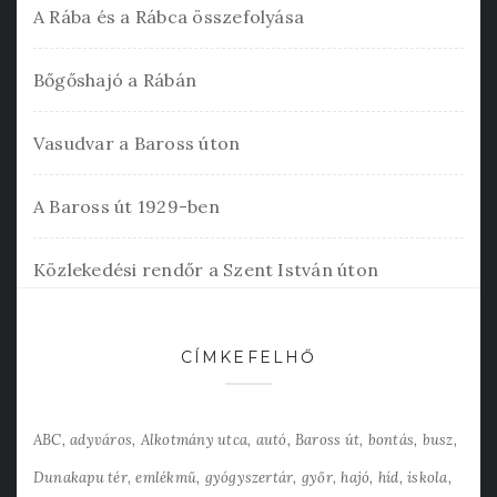
A Rába és a Rábca összefolyása
Bőgőshajó a Rábán
Vasudvar a Baross úton
A Baross út 1929-ben
Közlekedési rendőr a Szent István úton
CÍMKEFELHŐ
ABC
adyváros
Alkotmány utca
autó
Baross út
bontás
busz
Dunakapu tér
emlékmű
gyógyszertár
győr
hajó
híd
iskola