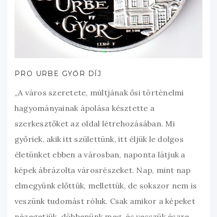
PRO URBE GYŐR DÍJ
„A város szeretete, múltjának ősi történelmi
hagyományainak ápolása késztette a
szerkesztőket az oldal létrehozásában. Mi
győriek, akik itt születtünk, itt éljük le dolgos
életünket ebben a városban, naponta látjuk a
képek ábrázolta városrészeket. Nap, mint nap
elmegyünk előttük, mellettük, de sokszor nem is
veszünk tudomást róluk. Csak amikor a képeket
nézegetjük, döbbenünk meg, és vesszük észre