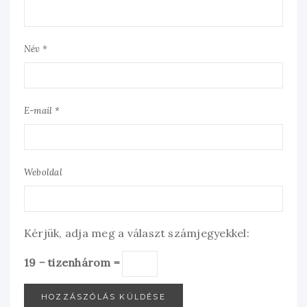
Név *
E-mail *
Weboldal
Kérjük, adja meg a választ számjegyekkel:
19 − tizenhárom =