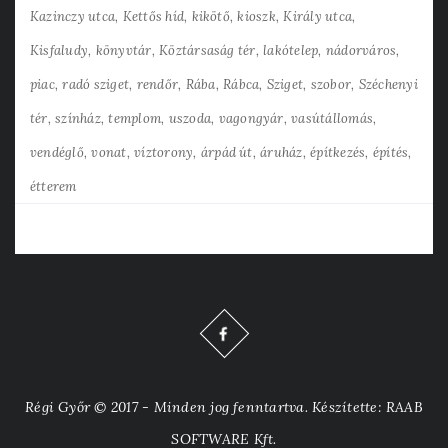
Kazinczy utca
Kettős híd
kikötő
kioszk
Király utca
Kisfaludy
könyvtár
Köztársaság tér
lakótelep
nádorváros
piac
radó sziget
rendőr
Rába
Rábca
Sziget
szobor
Széchenyi
tér
színház
templom
uszoda
vagongyár
vasútállomás
vendéglő
vonat
víztorony
árpád út
áruház
építkezés
építés
étterem
Régi Győr © 2017 - Minden jog fenntartva. Készítette: RAAB
SOFTWARE Kft.