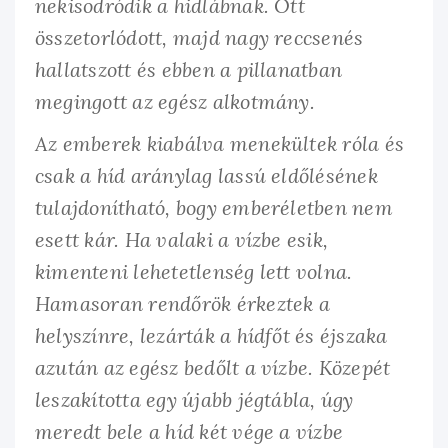
nekisodródik a hidlábnak. Ott
összetorlódott, majd nagy reccsenés
hallatszott és ebben a pillanatban
megingott az egész alkotmány.
Az emberek kiabálva menekültek róla és
csak a híd aránylag lassú eldőlésének
tulajdonítható, bogy emberéletben nem
esett kár. Ha valaki a vízbe esik,
kimenteni lehetetlenség lett volna.
Hamasoran rendőrök érkeztek a
helyszínre, lezárták a hídfőt és éjszaka
azután az egész bedőlt a vízbe. Közepét
leszakította egy újabb jégtábla, úgy
meredt bele a híd két vége a vízbe