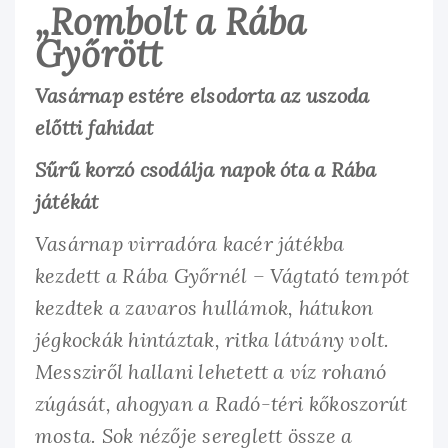
„Rombolt a Rába
Győrött
Vasárnap estére elsodorta az uszoda
előtti fahidat
Sűrű korzó csodálja napok óta a Rába
játékát
Vasárnap virradóra kacér játékba
kezdett a Rába Győrnél – Vágtató tempót
kezdtek a zavaros hullámok, hátukon
jégkockák hintáztak, ritka látvány volt.
Messziről hallani lehetett a víz rohanó
zúgását, ahogyan a Radó-téri kőkoszorút
mosta. Sok nézője sereglett össze a