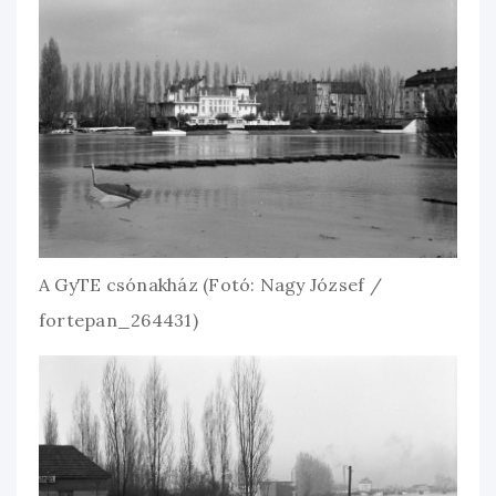
A GyTE csónakház (Fotó: Nagy József /
fortepan_264431)