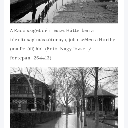
A Radó sziget déli része. Háttérben a
tűzoltóság mászótornya, jobb szélen a Horthy
(ma Petőfi) híd. (Fotó: Nagy József /
fortepan_264413)