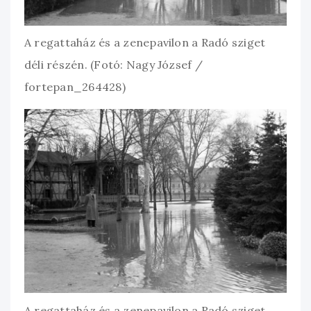
A regattaház és a zenepavilon a Radó sziget
déli részén. (Fotó: Nagy József /
fortepan_264428)
A regattaház és a zenepavilon a Radó sziget