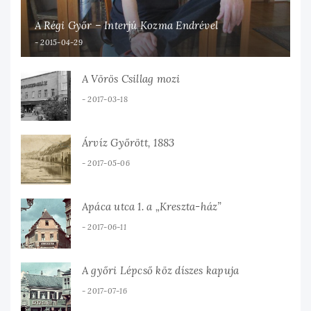
A Régi Győr – Interjú Kozma Endrével
2015-04-29
A Vörös Csillag mozi
2017-03-18
Árvíz Győrött, 1883
2017-05-06
Apáca utca 1. a „Kreszta-ház”
2017-06-11
A győri Lépcső köz díszes kapuja
2017-07-16