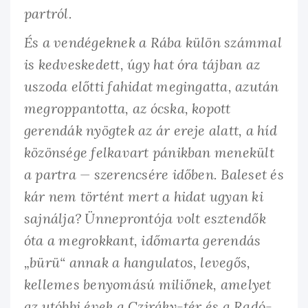
partról.
És a vendégeknek a Rába külön számmal
is kedveskedett, úgy hat óra tájban az
uszoda előtti fahidat megingatta, azután
megroppantotta, az ócska, kopott
gerendák nyögtek az ár ereje alatt, a híd
közönsége felkavart pánikban menekült
a partra — szerencsére időben. Baleset és
kár nem történt mert a hidat ugyan ki
sajnálja? Ünneprontója volt esztendők
óta a megrokkant, időmarta gerendás
„bürü“ annak a hangulatos, levegős,
kellemes benyomású miliőnek, amelyet
az utóbbi évek a Cziráky-tér és a Radó-