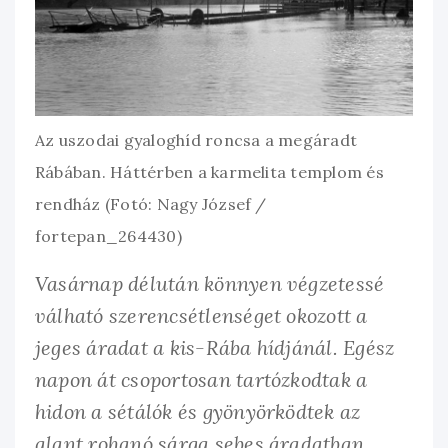
Az uszodai gyaloghíd roncsa a megáradt
Rábában. Háttérben a karmelita templom és
rendház (Fotó: Nagy József /
fortepan_264430)
Vasárnap délután könnyen végzetessé
válható szerencsétlenséget okozott a
jeges áradat a kis-Rába hídjánál. Egész
napon át csoportosan tartózkodtak a
hidon a sétálók és gyönyörködtek az
alant rohanó sárga sebes áradatban.