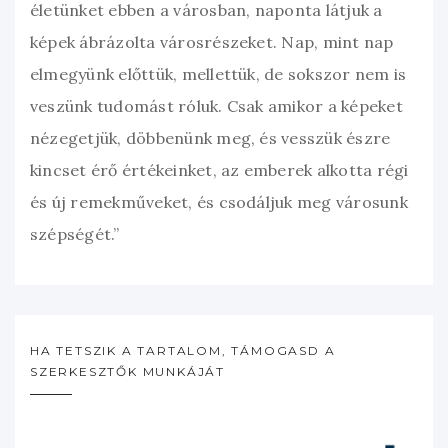
életünket ebben a városban, naponta látjuk a
képek ábrázolta városrészeket. Nap, mint nap
elmegyünk előttük, mellettük, de sokszor nem is
veszünk tudomást róluk. Csak amikor a képeket
nézegetjük, döbbenünk meg, és vesszük észre
kincset érő értékeinket, az emberek alkotta régi
és új remekműveket, és csodáljuk meg városunk
szépségét.”
HA TETSZIK A TARTALOM, TÁMOGASD A
SZERKESZTŐK MUNKÁJÁT