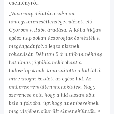
eseményről.
„Vasárnap délután csaknem
tömegszerencsétlenséget idézett elő
Győrben a Rába áradása. A Rába hídján
egész nap sokan ácsorogtak és nézték a
megdagadt folyó jeges vizének
rohanását. Délután 5 óra tájban néhány
hatalmas jégtábla nekirohant a
hídoszlopoknak, kimozdította a híd lábát,
mire inogni kezdett az egész híd. Az
emberek rémülten menekültek. Nagy
szerencse volt, hogy a híd lassan dőlt
bele a folyóba, úgyhogy az embereknek
még idejében sikerült elmenekülniök. A