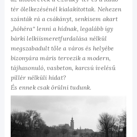
tér ölelkezésénél kialakítottak. Nehezen
szánták rá a csákányt, senkisem akart
„hóhéra“ lenni a hídnak, legalább így
bárki lelkiismeretfurdalása nélkül
megszabadult tőle a város és helyébe
bizonyára máris tervezik a modern,
tájhasonuló, vasbeton, karcsú ívelésű
pillér nélküli hidat?
És ennek csak örülni tudunk.