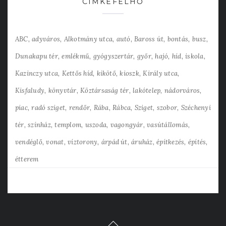
CÍMKEFELHŐ
ABC
adyváros
Alkotmány utca
autó
Baross út
bontás
busz
Dunakapu tér
emlékmű
gyógyszertár
győr
hajó
híd
iskola
Kazinczy utca
Kettős híd
kikötő
kioszk
Király utca
Kisfaludy
könyvtár
Köztársaság tér
lakótelep
nádorváros
piac
radó sziget
rendőr
Rába
Rábca
Sziget
szobor
Széchenyi
tér
színház
templom
uszoda
vagongyár
vasútállomás
vendéglő
vonat
víztorony
árpád út
áruház
építkezés
építés
étterem