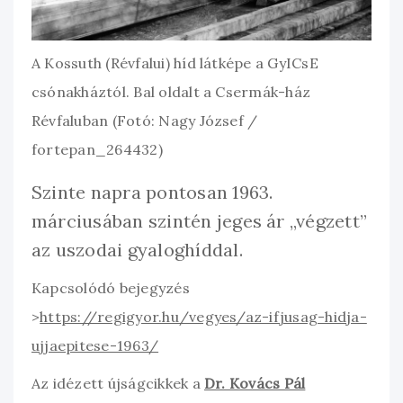
A Kossuth (Révfalui) híd látképe a GyICsE
csónakháztól. Bal oldalt a Csermák-ház
Révfaluban (Fotó: Nagy József /
fortepan_264432)
Szinte napra pontosan 1963.
márciusában szintén jeges ár „végzett”
az uszodai gyaloghíddal.
Kapcsolódó bejegyzés
>
https://regigyor.hu/vegyes/az-ifjusag-hidja-
ujjaepitese-1963/
Az idézett újságcikkek a
Dr. Kovács Pál