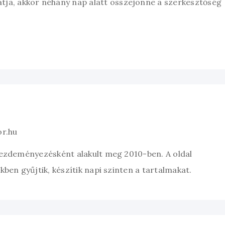
átja, akkor néhány nap alatt összejönne a szerkesztőség
or.hu
kezdeményezésként alakult meg 2010-ben. A oldal
ben gyűjtik, készítik napi szinten a tartalmakat.