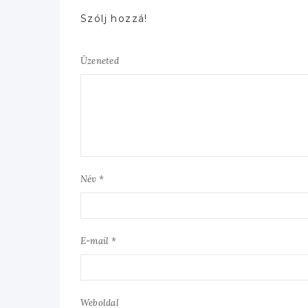
Szólj hozzá!
Üzeneted
Név *
E-mail *
Weboldal