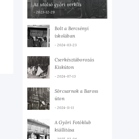
Az utolsó győri verklis
2023-12-29
Bolt a Bercsényi
iskolában
2024-03-23
Cserkésztáborozás
Kiskúton
2024-07-13
Sörcsarnok a Baross
úton
2024-11-11
A Győri Fotóklub
kiállítása