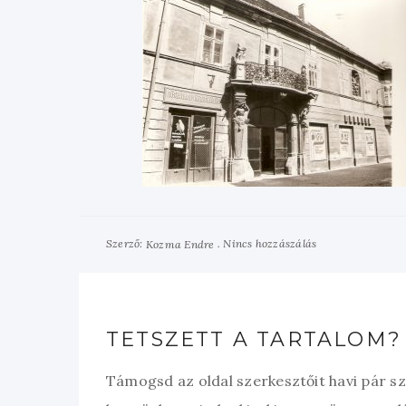
Szerző:
Nincs hozzászálás
Kozma Endre
TETSZETT A TARTALOM?
Támogsd az oldal szerkesztőit havi pár s