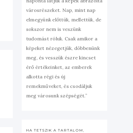
naponta látjuk a képek ábrázolta
városrészeket. Nap, mint nap
elmegyünk előttük, mellettük, de
sokszor nem is veszünk
tudomást róluk. Csak amikor a
képeket nézegetjük, döbbenünk
meg, és vesszük észre kincset
érő értékeinket, az emberek
alkotta régi és új
remekműveket, és csodáljuk
meg városunk szépségét.”
HA TETSZIK A TARTALOM,