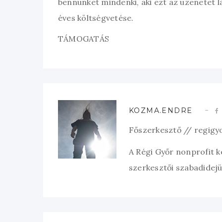
bennünket mindenki, aki ezt az üzenetet l
éves költségvetése.
TÁMOGATÁS
KOZMA.ENDRE
Főszerkesztő // regigy
A Régi Győr nonprofit 
szerkesztői szabadidejük