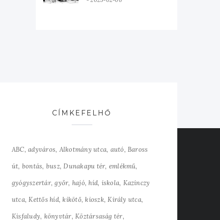
2025-02-06
CÍMKEFELHŐ
ABC
adyváros
Alkotmány utca
autó
Baross
út
bontás
busz
Dunakapu tér
emlékmű
gyógyszertár
győr
hajó
híd
iskola
Kazinczy
utca
Kettős híd
kikötő
kioszk
Király utca
Kisfaludy
könyvtár
Köztársaság tér