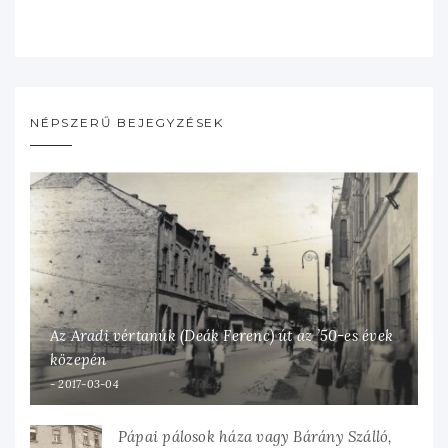
NÉPSZERŰ BEJEGYZÉSEK
Az Aradi vértanúk (Deák Ferenc) út az ’50-es évek
közepén
2017-03-04
Pápai pálosok háza vagy Bárány Szálló,