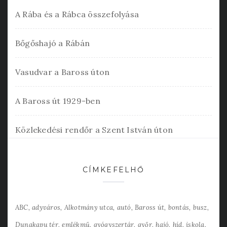
A Rába és a Rábca összefolyása
Bőgőshajó a Rábán
Vasudvar a Baross úton
A Baross út 1929-ben
Közlekedési rendőr a Szent István úton
CÍMKEFELHŐ
ABC
adyváros
Alkotmány utca
autó
Baross út
bontás
busz
Dunakapu tér
emlékmű
gyógyszertár
győr
hajó
híd
iskola