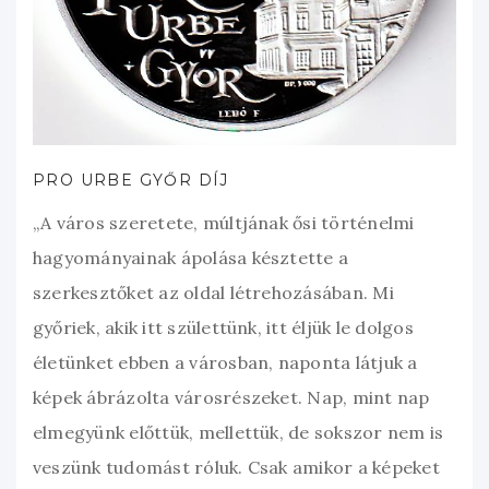
PRO URBE GYŐR DÍJ
„A város szeretete, múltjának ősi történelmi
hagyományainak ápolása késztette a
szerkesztőket az oldal létrehozásában. Mi
győriek, akik itt születtünk, itt éljük le dolgos
életünket ebben a városban, naponta látjuk a
képek ábrázolta városrészeket. Nap, mint nap
elmegyünk előttük, mellettük, de sokszor nem is
veszünk tudomást róluk. Csak amikor a képeket