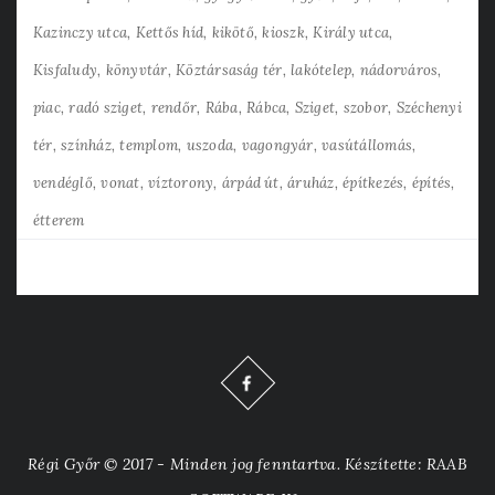
Kazinczy utca
Kettős híd
kikötő
kioszk
Király utca
Kisfaludy
könyvtár
Köztársaság tér
lakótelep
nádorváros
piac
radó sziget
rendőr
Rába
Rábca
Sziget
szobor
Széchenyi
tér
színház
templom
uszoda
vagongyár
vasútállomás
vendéglő
vonat
víztorony
árpád út
áruház
építkezés
építés
étterem
Régi Győr © 2017 - Minden jog fenntartva. Készítette: RAAB