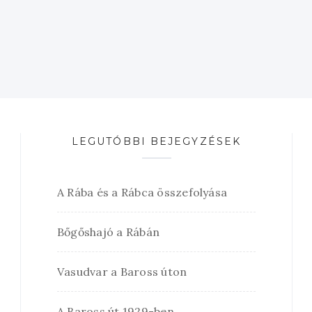
LEGUTÓBBI BEJEGYZÉSEK
A Rába és a Rábca összefolyása
Bőgőshajó a Rábán
Vasudvar a Baross úton
A Baross út 1929-ben