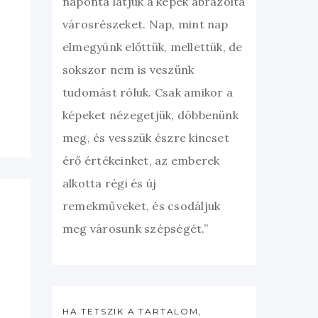
naponta látjuk a képek ábrázolta
városrészeket. Nap, mint nap
elmegyünk előttük, mellettük, de
sokszor nem is veszünk
tudomást róluk. Csak amikor a
képeket nézegetjük, döbbenünk
meg, és vesszük észre kincset
érő értékeinket, az emberek
alkotta régi és új
remekműveket, és csodáljuk
meg városunk szépségét.”
HA TETSZIK A TARTALOM,