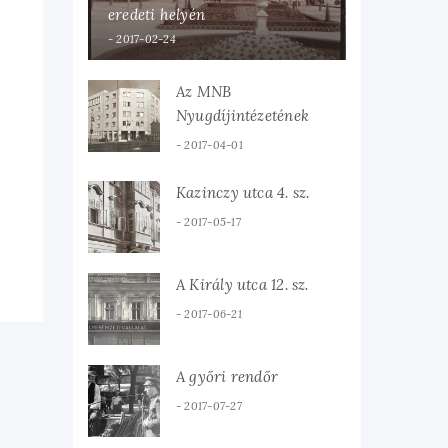
eredeti helyén
2017-02-24
Az MNB
Nyugdíjintézetének
bérháza
2017-04-01
Kazinczy utca 4. sz.
2017-05-17
A Király utca 12. sz.
2017-06-21
A győri rendőr
2017-07-27