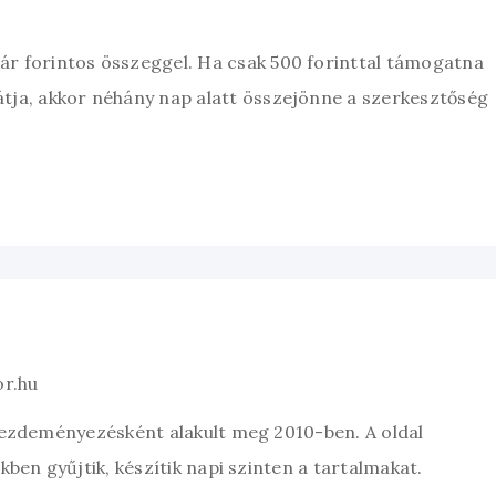
zár forintos összeggel. Ha csak 500 forinttal támogatna
átja, akkor néhány nap alatt összejönne a szerkesztőség
or.hu
kezdeményezésként alakult meg 2010-ben. A oldal
ben gyűjtik, készítik napi szinten a tartalmakat.