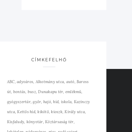
CÍMKEFELHŐ
ABC
adyváros
Alkotmány utca
autó
Baross
út
bontás
busz
Dunakapu tér
emlékmű
gyógyszertár
győr
hajó
híd
iskola
Kazinczy
utca
Kettős híd
kikötő
kioszk
Király utca
Kisfaludy
könyvtár
Köztársaság tér
lakótelep
nádorváros
piac
radó sziget