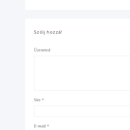
Szólj hozzá!
Üzeneted
Név *
E-mail *