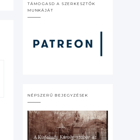
TÁMOGASD A SZERKESZTŐK
MUNKÁJÁT
NÉPSZERŰ BEJEGYZÉSEK
A Kisfaludy Károly-szobor az