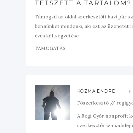
TETSZETT A TARTALOM?
Támogsd az oldal szerkesztőit havi pár s
bennünket mindenki, aki ezt az üzenetet l
éves költségvetése.
TÁMOGATÁS
KOZMA.ENDRE
Főszerkesztő // regigy
A Régi Győr nonprofit 
szerkesztői szabadidejük