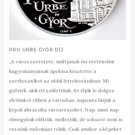
PRO URBE GYŐR DÍJ
„A város szeretete, múltjának ősi történelmi
hagyományainak ápolása késztette a
szerkesztőket az oldal létrehozásában. Mi
győriek, akik itt születtünk, itt éljük le dolgos
életünket ebben a városban, naponta látjuk a
képek ábrázolta városrészeket. Nap, mint nap
elmegyünk előttük, mellettük, de sokszor nem is
veszünk tudomást róluk. Csak amikor a képeket