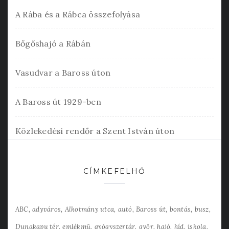
A Rába és a Rábca összefolyása
Bőgőshajó a Rábán
Vasudvar a Baross úton
A Baross út 1929-ben
Közlekedési rendőr a Szent István úton
CÍMKEFELHŐ
ABC
adyváros
Alkotmány utca
autó
Baross út
bontás
busz
Dunakapu tér
emlékmű
gyógyszertár
győr
hajó
híd
iskola