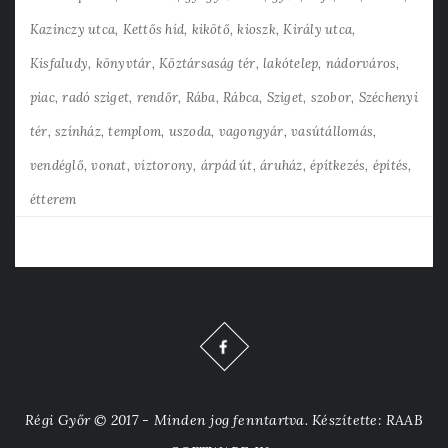
Kazinczy utca
Kettős híd
kikötő
kioszk
Király utca
Kisfaludy
könyvtár
Köztársaság tér
lakótelep
nádorváros
piac
radó sziget
rendőr
Rába
Rábca
Sziget
szobor
Széchenyi
tér
színház
templom
uszoda
vagongyár
vasútállomás
vendéglő
vonat
víztorony
árpád út
áruház
építkezés
építés
étterem
Régi Győr © 2017 - Minden jog fenntartva. Készítette: RAAB