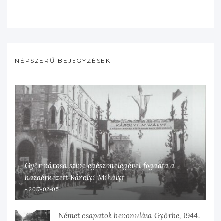
NÉPSZERŰ BEJEGYZÉSEK
Győr városa szíve egész melegével fogadta a
hazaérkezett Károlyi Mihályt
2017-02-05
Német csapatok bevonulása Győrbe, 1944.