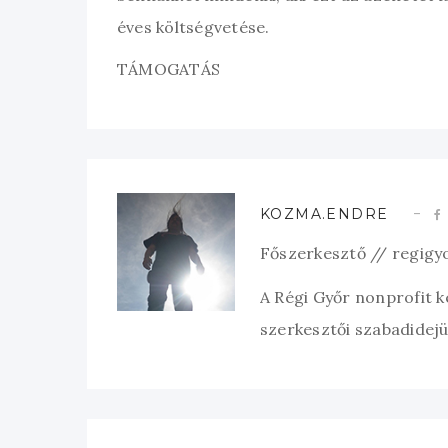
éves költségvetése.
TÁMOGATÁS
KOZMA.ENDRE
Főszerkesztő // regigy
A Régi Győr nonprofit 
szerkesztői szabadidejük