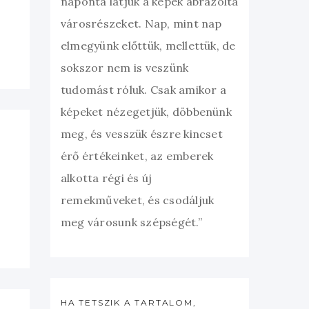
naponta látjuk a képek ábrázolta
városrészeket. Nap, mint nap
elmegyünk előttük, mellettük, de
sokszor nem is veszünk
tudomást róluk. Csak amikor a
képeket nézegetjük, döbbenünk
meg, és vesszük észre kincset
érő értékeinket, az emberek
alkotta régi és új
remekműveket, és csodáljuk
meg városunk szépségét.”
HA TETSZIK A TARTALOM,