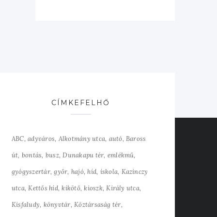
CÍMKEFELHŐ
ABC
adyváros
Alkotmány utca
autó
Baross
út
bontás
busz
Dunakapu tér
emlékmű
gyógyszertár
győr
hajó
híd
iskola
Kazinczy
utca
Kettős híd
kikötő
kioszk
Király utca
Kisfaludy
könyvtár
Köztársaság tér