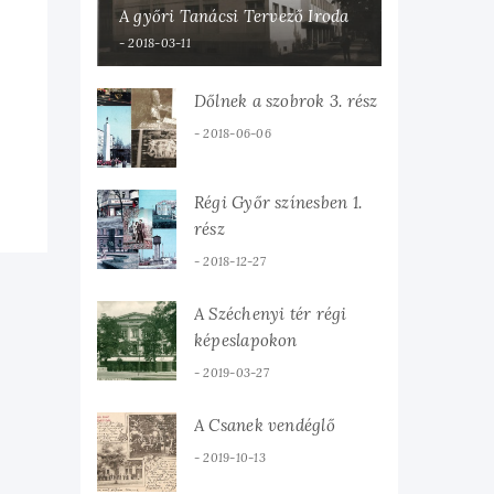
A győri Tanácsi Tervező Iroda
2018-03-11
Dőlnek a szobrok 3. rész
2018-06-06
Régi Győr színesben 1.
rész
2018-12-27
A Széchenyi tér régi
képeslapokon
2019-03-27
A Csanek vendéglő
2019-10-13