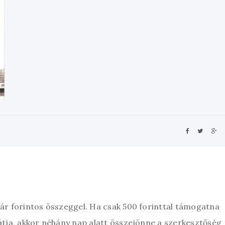
zár forintos összeggel. Ha csak 500 forinttal támogatna
átja, akkor néhány nap alatt összejönne a szerkesztőség