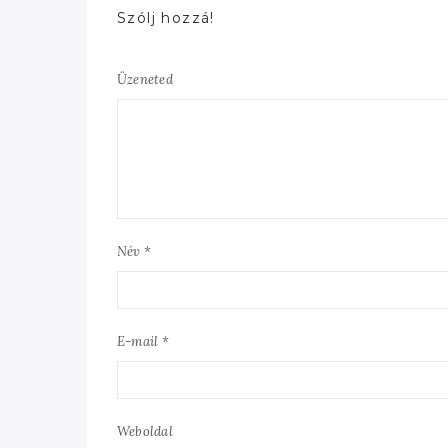
Szólj hozzá!
Üzeneted
Név *
E-mail *
Weboldal