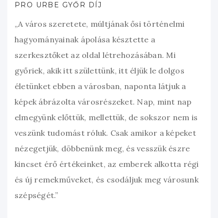
PRO URBE GYŐR DÍJ
„A város szeretete, múltjának ősi történelmi
hagyományainak ápolása késztette a
szerkesztőket az oldal létrehozásában. Mi
győriek, akik itt születtünk, itt éljük le dolgos
életünket ebben a városban, naponta látjuk a
képek ábrázolta városrészeket. Nap, mint nap
elmegyünk előttük, mellettük, de sokszor nem is
veszünk tudomást róluk. Csak amikor a képeket
nézegetjük, döbbenünk meg, és vesszük észre
kincset érő értékeinket, az emberek alkotta régi
és új remekműveket, és csodáljuk meg városunk
szépségét.”