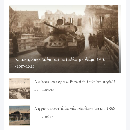
Az ideiglenes Rába híd terhelési próbája, 1946
2017-02-23
A város látképe a Budai úti víztoronyból
2017-03-30
A győri vasútállomás bővítési terve, 1892
2017-05-15