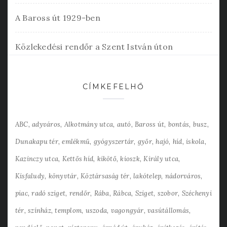
A Baross út 1929-ben
Közlekedési rendőr a Szent István úton
CÍMKEFELHŐ
ABC
adyváros
Alkotmány utca
autó
Baross út
bontás
busz
Dunakapu tér
emlékmű
gyógyszertár
győr
hajó
híd
iskola
Kazinczy utca
Kettős híd
kikötő
kioszk
Király utca
Kisfaludy
könyvtár
Köztársaság tér
lakótelep
nádorváros
piac
radó sziget
rendőr
Rába
Rábca
Sziget
szobor
Széchenyi
tér
színház
templom
uszoda
vagongyár
vasútállomás